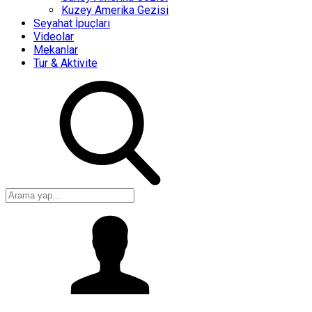
Kuzey Amerika Gezisi
Seyahat İpuçları
Videolar
Mekanlar
Tur & Aktivite