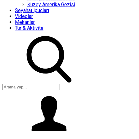
Kuzey Amerika Gezisi
Seyahat İpuçları
Videolar
Mekanlar
Tur & Aktivite