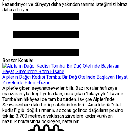
kazandırıyor ve dünyayı daha yakından tanıma isteğimizi biraz
daha artırıyor.
Benzer Konular
Alplerin Dağcı Kedisi Tomba: Bir Dağ Otelinde Başlayan Hayat,
Zirvelerde Biten Efsane
Alpler’e giden seyahatseverler bilir: Bazı rotalar hafızaya
manzarasıyla değil, yolda karşınıza çıkan “hikâyeyle” kazınır.
Tomba’nın hikâyesi de tam bu türden. İsviçre Alpleri’nde
Schwarenbach’taki bir Alp otelinin kedisi… Ama klasik “otel
kedisi” gibi değil; tırmanış sezonu gelince dağcıların peşine
takılıp 3.700 metreye yaklaşan zirvelere kadar yürüyen,
hazırlık noktasında bekleyen, hatta bir...