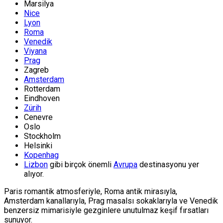
Marsilya
Nice
Lyon
Roma
Venedik
Viyana
Prag
Zagreb
Amsterdam
Rotterdam
Eindhoven
Zürih
Cenevre
Oslo
Stockholm
Helsinki
Kopenhag
Lizbon
gibi birçok önemli
Avrupa
destinasyonu yer
alıyor.
Paris romantik atmosferiyle, Roma antik mirasıyla,
Amsterdam kanallarıyla, Prag masalsı sokaklarıyla ve Venedik
benzersiz mimarisiyle gezginlere unutulmaz keşif fırsatları
sunuyor.