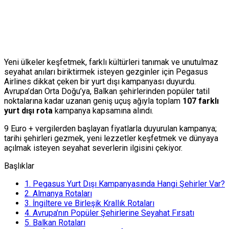
Yeni ülkeler keşfetmek, farklı kültürleri tanımak ve unutulmaz
seyahat anıları biriktirmek isteyen gezginler için Pegasus
Airlines dikkat çeken bir yurt dışı kampanyası duyurdu.
Avrupa’dan Orta Doğu’ya, Balkan şehirlerinden popüler tatil
noktalarına kadar uzanan geniş uçuş ağıyla toplam
107 farklı
yurt dışı rota
kampanya kapsamına alındı.
9 Euro + vergilerden başlayan fiyatlarla duyurulan kampanya;
tarihi şehirleri gezmek, yeni lezzetler keşfetmek ve dünyaya
açılmak isteyen seyahat severlerin ilgisini çekiyor.
Başlıklar
1.
Pegasus Yurt Dışı Kampanyasında Hangi Şehirler Var?
2.
Almanya Rotaları
3.
İngiltere ve Birleşik Krallık Rotaları
4.
Avrupa’nın Popüler Şehirlerine Seyahat Fırsatı
5.
Balkan Rotaları