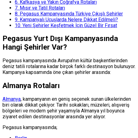
6.
Kafkasya ve Yakın Coğrafya Rotaları
7.
Mısır ve Tatil Rotaları
8.
Pegasus Kampanyasında Türkiye Çıkışlı Şehirler
9.
Kampanyalı Uçuşlarda Nelere Dikkat Edilmeli?
10.
Yeni Şehirler Keşfetmek İçin Güzel Bir Fırsat
Pegasus Yurt Dışı Kampanyasında
Hangi Şehirler Var?
Pegasus kampanyasında Avrupa’nın kültür başkentlerinden
deniz tatili rotalarına kadar birçok farklı destinasyon bulunuyor.
Kampanya kapsamında öne çıkan şehirler arasında:
Almanya Rotaları
Almanya
, kampanyanın en geniş seçenek sunan ülkelerinden
biri olarak dikkat çekiyor. Tarihi sokakları, müzeleri, alışveriş
bölgeleri ve modern şehir yaşamıyla Almanya yıl boyunca
ziyaret edilen destinasyonlar arasında yer alıyor.
Pegasus kampanyasında;