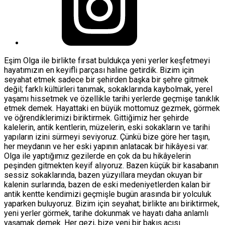
Eşim Olga ile birlikte fırsat buldukça yeni yerler keşfetmeyi
hayatımızın en keyifli parçası haline getirdik. Bizim için
seyahat etmek sadece bir şehirden başka bir şehre gitmek
değil; farklı kültürleri tanımak, sokaklarında kaybolmak, yerel
yaşamı hissetmek ve özellikle tarihi yerlerde geçmişe tanıklık
etmek demek. Hayattaki en büyük mottomuz gezmek, görmek
ve öğrendiklerimizi biriktirmek. Gittiğimiz her şehirde
kalelerin, antik kentlerin, müzelerin, eski sokakların ve tarihi
yapıların izini sürmeyi seviyoruz. Çünkü bize göre her taşın,
her meydanın ve her eski yapının anlatacak bir hikâyesi var.
Olga ile yaptığımız gezilerde en çok da bu hikâyelerin
peşinden gitmekten keyif alıyoruz. Bazen küçük bir kasabanın
sessiz sokaklarında, bazen yüzyıllara meydan okuyan bir
kalenin surlarında, bazen de eski medeniyetlerden kalan bir
antik kentte kendimizi geçmişle bugün arasında bir yolculuk
yaparken buluyoruz. Bizim için seyahat; birlikte anı biriktirmek,
yeni yerler görmek, tarihe dokunmak ve hayatı daha anlamlı
yaşamak demek. Her gezi, bize yeni bir bakış açısı