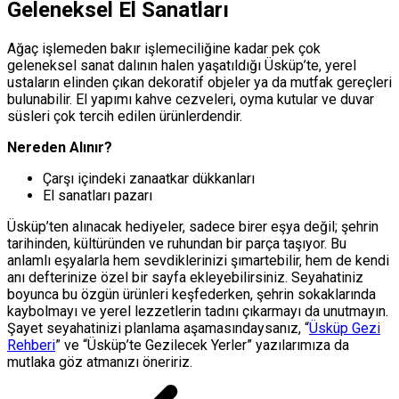
Geleneksel El Sanatları
Ağaç işlemeden bakır işlemeciliğine kadar pek çok
geleneksel sanat dalının halen yaşatıldığı Üsküp’te, yerel
ustaların elinden çıkan dekoratif objeler ya da mutfak gereçleri
bulunabilir. El yapımı kahve cezveleri, oyma kutular ve duvar
süsleri çok tercih edilen ürünlerdendir.
Nereden Alınır?
Çarşı içindeki zanaatkar dükkanları
El sanatları pazarı
Üsküp’ten alınacak hediyeler, sadece birer eşya değil; şehrin
tarihinden, kültüründen ve ruhundan bir parça taşıyor. Bu
anlamlı eşyalarla hem sevdiklerinizi şımartebilir, hem de kendi
anı defterinize özel bir sayfa ekleyebilirsiniz. Seyahatiniz
boyunca bu özgün ürünleri keşfederken, şehrin sokaklarında
kaybolmayı ve yerel lezzetlerin tadını çıkarmayı da unutmayın.
Şayet seyahatinizi planlama aşamasındaysanız, “
Üsküp Gezi
Rehberi
” ve “Üsküp’te Gezilecek Yerler” yazılarımıza da
mutlaka göz atmanızı öneririz.