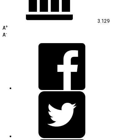
3.129
+
A
-
A