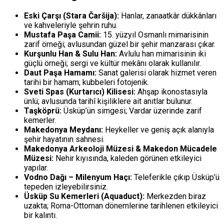
Eski Çarşı (Stara Čaršija):
Hanlar, zanaatkâr dükkânları
ve kahveleriyle şehrin ruhu.
Mustafa Paşa Camii:
15. yüzyıl Osmanlı mimarisinin
zarif örneği; avlusundan güzel bir şehir manzarası çıkar.
Kurşunlu Han & Sulu Han:
Avlulu han mimarisinin iki
güçlü örneği; sergi ve kültür mekânı olarak kullanılır.
Daut Paşa Hamamı:
Sanat galerisi olarak hizmet veren
tarihi bir hamam; kubbeleri fotojenik.
Sveti Spas (Kurtarıcı) Kilisesi:
Ahşap ikonostasıyla
ünlü; avlusunda tarihî kişiliklere ait anıtlar bulunur.
Taşköprü:
Üsküp’ün simgesi; Vardar üzerinde zarif
kemerler.
Makedonya Meydanı:
Heykeller ve geniş açık alanıyla
şehir hayatının sahnesi.
Makedonya Arkeoloji Müzesi & Makedon Mücadele
Müzesi:
Nehir kıyısında, kaleden görünen etkileyici
yapılar.
Vodno Dağı – Milenyum Haçı:
Teleferikle çıkıp Üsküp’ü
tepeden izleyebilirsiniz.
Üsküp Su Kemerleri (Aquaduct):
Merkezden biraz
uzakta; Roma-Ottoman dönemlerine tarihlenen etkileyici
bir kalıntı.