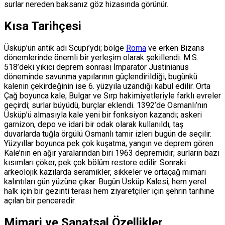
surlar nereden baksanız göz hizasında görünür.
Kısa Tarihçesi
Üsküp’ün antik adı Scupi’ydi; bölge
Roma
ve erken Bizans
dönemlerinde önemli bir yerleşim olarak şekillendi. M.S.
518’deki yıkıcı deprem sonrası İmparator Justinianus
döneminde savunma yapılarının güçlendirildiği, bugünkü
kalenin çekirdeğinin ise 6. yüzyıla uzandığı kabul edilir. Orta
Çağ boyunca kale, Bulgar ve Sırp hakimiyetleriyle farklı evreler
geçirdi; surlar büyüdü, burçlar eklendi. 1392’de Osmanlı’nın
Üsküp’ü almasıyla kale yeni bir fonksiyon kazandı; askeri
garnizon, depo ve idari bir odak olarak kullanıldı, taş
duvarlarda tuğla örgülü Osmanlı tamir izleri bugün de seçilir.
Yüzyıllar boyunca pek çok kuşatma, yangın ve deprem gören
Kale’nin en ağır yaralarından biri 1963 depremidir; surların bazı
kısımları çöker, pek çok bölüm restore edilir. Sonraki
arkeolojik kazılarda seramikler, sikkeler ve ortaçağ mimari
kalıntıları gün yüzüne çıkar. Bugün Üsküp Kalesi, hem yerel
halk için bir gezinti terası hem ziyaretçiler için şehrin tarihine
açılan bir penceredir.
Mimari ve Sanatsal Özellikler