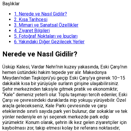
Başlıklar
1.
Nerede ve Nasıl Gidilir?
2.
Kısa Tarihçesi
3.
Mimari ve Sanatsal Özellikler
4.
Ziyaret Bilgileri
5.
Fotoğraf Noktaları ve İpuçları
6.
Yakındaki Diğer Gezilecek Yerler
Nerede ve Nasıl Gidilir?
Üsküp Kalesi, Vardar Nehri’nin kuzey yakasında, Eski Çarşı’nın
hemen üstündeki hakim tepede yer alır. Makedonya
Meydanı’ndan Taşköprü’yü geçip Eski Çarşı’ya girerek 10–15
dakikalık kısa bir yürüyüşle surların girişine ulaşabilirsiniz.
Şehir merkezinden taksiyle gitmek pratik ve ekonomiktir;
“Kale” demeniz yeterli olur. Toplu taşımayı tercih edenler, Eski
Çarşı ve çevresindeki duraklarda inip yokuşu yürüyebilir. Özel
araçla gelecekseniz, Kale Parkı çevresinde ve çarşı
eteklerinde sınırlı sayıda park yeri bulunur; dar sokaklar ve tek
yönler nedeniyle en iyi seçenek merkezde park edip
yürümektir. Konum olarak, şehrin ilk kez gelen ziyaretçiler için
kaybolması zor, takip etmesi kolay bir referans noktasıdır;