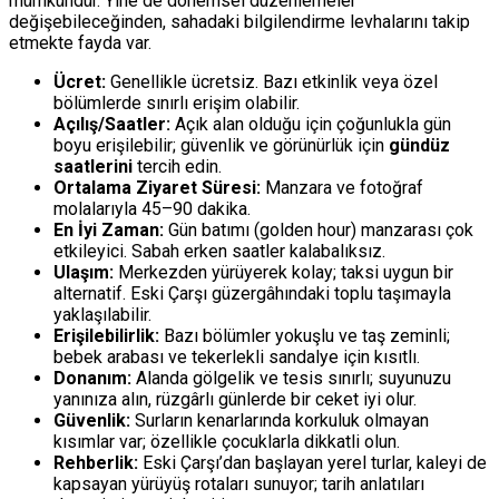
mümkündür. Yine de dönemsel düzenlemeler
değişebileceğinden, sahadaki bilgilendirme levhalarını takip
etmekte fayda var.
Ücret:
Genellikle ücretsiz. Bazı etkinlik veya özel
bölümlerde sınırlı erişim olabilir.
Açılış/Saatler:
Açık alan olduğu için çoğunlukla gün
boyu erişilebilir; güvenlik ve görünürlük için
gündüz
saatlerini
tercih edin.
Ortalama Ziyaret Süresi:
Manzara ve fotoğraf
molalarıyla 45–90 dakika.
En İyi Zaman:
Gün batımı (golden hour) manzarası çok
etkileyici. Sabah erken saatler kalabalıksız.
Ulaşım:
Merkezden yürüyerek kolay; taksi uygun bir
alternatif. Eski Çarşı güzergâhındaki toplu taşımayla
yaklaşılabilir.
Erişilebilirlik:
Bazı bölümler yokuşlu ve taş zeminli;
bebek arabası ve tekerlekli sandalye için kısıtlı.
Donanım:
Alanda gölgelik ve tesis sınırlı; suyunuzu
yanınıza alın, rüzgârlı günlerde bir ceket iyi olur.
Güvenlik:
Surların kenarlarında korkuluk olmayan
kısımlar var; özellikle çocuklarla dikkatli olun.
Rehberlik:
Eski Çarşı’dan başlayan yerel turlar, kaleyi de
kapsayan yürüyüş rotaları sunuyor; tarih anlatıları