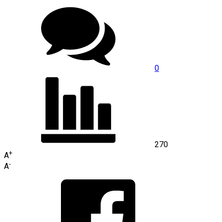
0
270
+
A
-
A