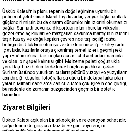
Üsküp Kalesi’nin planı, tepenin doğal eğimine uyumlu bir
poligonal şekil sunar. Masif taş duvarlar, yer yer tuğla hatıllarla
güçlendirilmiştir; bu da onarım dönemlerinin izlerini okumanızı
sağlar. Sur hattı boyunca dikdörtgen planlı burçlar yükselir;
gözetleme açıklıkları ve mazgallar, savunma mantığının izlerini
taşır. Kuzey ve doğu kapıları çevresinde taş işçiliği daha
belirgindir; blokların oturuşu ve derzlerin inceliği etkileyicidir.
İç avluda, kazılarla ortaya çıkarılmış temel izleri, geçmişteki
yapı yoğunluğuna dair ipuçları sunar: tahıl ambarları, sarnıçlar
ve olası bir şapel kalıntısı gibi. Malzeme paleti çoğunlukla
yerel taş; bazı bölümlerde kireç harçlı örgü dikkat çeker.
Surların üstünde yürürken, taşların pütürlü yüzeyi ve yüzyılların
aşındırdığı köşeler, fotoğraflarda güçlü bir dokusal arka plan
yaratır. Mimari sade ama sahici; süsten çok işlevin öne çıktığı,
bu nedenle de zamanın süzgecinden geçmiş bir estetik
barındırır.
Ziyaret Bilgileri
Üsküp Kalesi açık alan bir arkeolojik ve rekreasyon sahasıdır;
çoğu dönemde giriş ücretsizdir ve gün boyu erişim