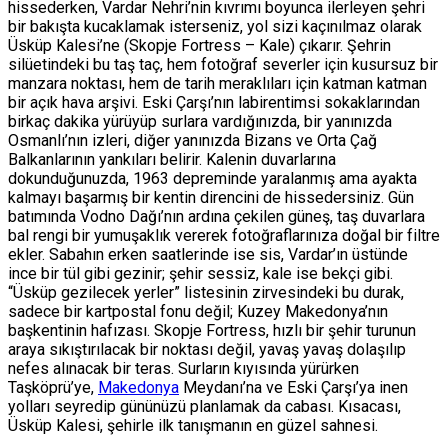
hissederken, Vardar Nehri’nin kıvrımı boyunca ilerleyen şehri
bir bakışta kucaklamak isterseniz, yol sizi kaçınılmaz olarak
Üsküp Kalesi’ne (Skopje Fortress – Kale) çıkarır. Şehrin
silüetindeki bu taş taç, hem fotoğraf severler için kusursuz bir
manzara noktası, hem de tarih meraklıları için katman katman
bir açık hava arşivi. Eski Çarşı’nın labirentimsi sokaklarından
birkaç dakika yürüyüp surlara vardığınızda, bir yanınızda
Osmanlı’nın izleri, diğer yanınızda Bizans ve Orta Çağ
Balkanlarının yankıları belirir. Kalenin duvarlarına
dokunduğunuzda, 1963 depreminde yaralanmış ama ayakta
kalmayı başarmış bir kentin direncini de hissedersiniz. Gün
batımında Vodno Dağı’nın ardına çekilen güneş, taş duvarlara
bal rengi bir yumuşaklık vererek fotoğraflarınıza doğal bir filtre
ekler. Sabahın erken saatlerinde ise sis, Vardar’ın üstünde
ince bir tül gibi gezinir; şehir sessiz, kale ise bekçi gibi.
“Üsküp gezilecek yerler” listesinin zirvesindeki bu durak,
sadece bir kartpostal fonu değil; Kuzey Makedonya’nın
başkentinin hafızası. Skopje Fortress, hızlı bir şehir turunun
araya sıkıştırılacak bir noktası değil, yavaş yavaş dolaşılıp
nefes alınacak bir teras. Surların kıyısında yürürken
Taşköprü’ye,
Makedonya
Meydanı’na ve Eski Çarşı’ya inen
yolları seyredip gününüzü planlamak da cabası. Kısacası,
Üsküp Kalesi, şehirle ilk tanışmanın en güzel sahnesi.