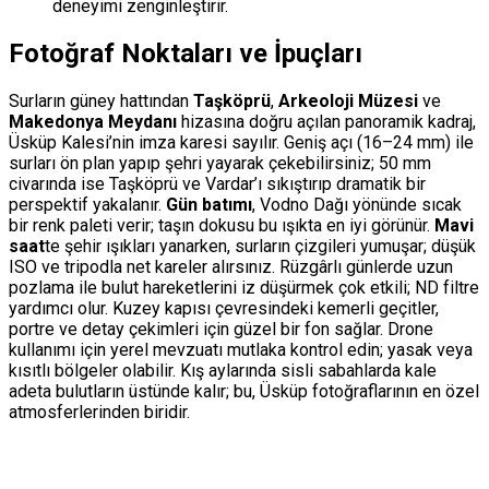
deneyimi zenginleştirir.
Fotoğraf Noktaları ve İpuçları
Surların güney hattından
Taşköprü
,
Arkeoloji Müzesi
ve
Makedonya Meydanı
hizasına doğru açılan panoramik kadraj,
Üsküp Kalesi’nin imza karesi sayılır. Geniş açı (16–24 mm) ile
surları ön plan yapıp şehri yayarak çekebilirsiniz; 50 mm
civarında ise Taşköprü ve Vardar’ı sıkıştırıp dramatik bir
perspektif yakalanır.
Gün batımı
, Vodno Dağı yönünde sıcak
bir renk paleti verir; taşın dokusu bu ışıkta en iyi görünür.
Mavi
saat
te şehir ışıkları yanarken, surların çizgileri yumuşar; düşük
ISO ve tripodla net kareler alırsınız. Rüzgârlı günlerde uzun
pozlama ile bulut hareketlerini iz düşürmek çok etkili; ND filtre
yardımcı olur. Kuzey kapısı çevresindeki kemerli geçitler,
portre ve detay çekimleri için güzel bir fon sağlar. Drone
kullanımı için yerel mevzuatı mutlaka kontrol edin; yasak veya
kısıtlı bölgeler olabilir. Kış aylarında sisli sabahlarda kale
adeta bulutların üstünde kalır; bu, Üsküp fotoğraflarının en özel
atmosferlerinden biridir.