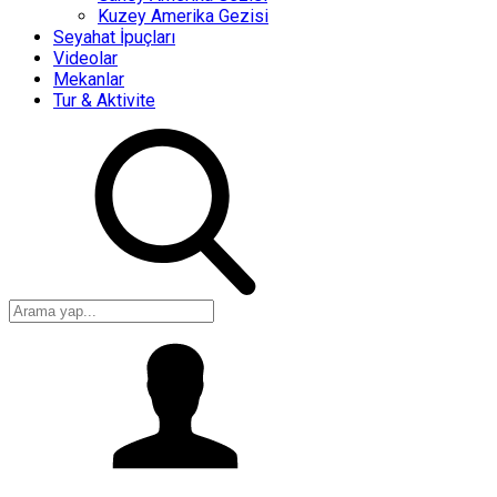
Kuzey Amerika Gezisi
Seyahat İpuçları
Videolar
Mekanlar
Tur & Aktivite