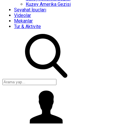
Kuzey Amerika Gezisi
Seyahat İpuçları
Videolar
Mekanlar
Tur & Aktivite