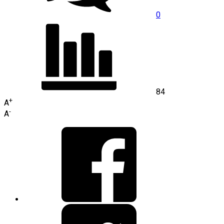
0
84
+
A
-
A