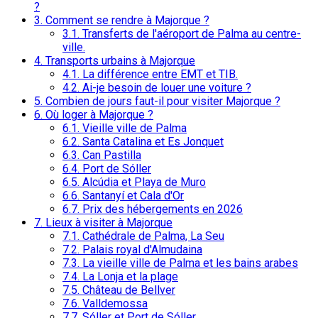
?
3.
Comment se rendre à Majorque ?
3.1.
Transferts de l'aéroport de Palma au centre-
ville.
4.
Transports urbains à Majorque
4.1.
La différence entre EMT et TIB.
4.2.
Ai-je besoin de louer une voiture ?
5.
Combien de jours faut-il pour visiter Majorque ?
6.
Où loger à Majorque ?
6.1.
Vieille ville de Palma
6.2.
Santa Catalina et Es Jonquet
6.3.
Can Pastilla
6.4.
Port de Sóller
6.5.
Alcúdia et Playa de Muro
6.6.
Santanyí et Cala d'Or
6.7.
Prix ​​des hébergements en 2026
7.
Lieux à visiter à Majorque
7.1.
Cathédrale de Palma, La Seu
7.2.
Palais royal d'Almudaina
7.3.
La vieille ville de Palma et les bains arabes
7.4.
La Lonja et la plage
7.5.
Château de Bellver
7.6.
Valldemossa
7.7.
Sóller et Port de Sóller