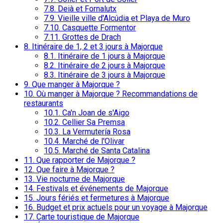
7.8.
Deià et Fornalutx
7.9.
Vieille ville d'Alcúdia et Playa de Muro
7.10.
Casquette Formentor
7.11.
Grottes de Drach
8.
Itinéraire de 1, 2 et 3 jours à Majorque
8.1.
Itinéraire de 1 jours à Majorque
8.2.
Itinéraire de 2 jours à Majorque
8.3.
Itinéraire de 3 jours à Majorque
9.
Que manger à Majorque ?
10.
Où manger à Majorque ? Recommandations de
restaurants
10.1.
Ca'n Joan de s'Aigo
10.2.
Cellier Sa Premsa
10.3.
La Vermutería Rosa
10.4.
Marché de l'Olivar
10.5.
Marché de Santa Catalina
11.
Que rapporter de Majorque ?
12.
Que faire à Majorque ?
13.
Vie nocturne de Majorque
14.
Festivals et événements de Majorque
15.
Jours fériés et fermetures à Majorque
16.
Budget et prix actuels pour un voyage à Majorque
17.
Carte touristique de Majorque