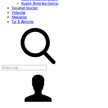
Kuzey Amerika Gezisi
Seyahat İpuçları
Videolar
Mekanlar
Tur & Aktivite