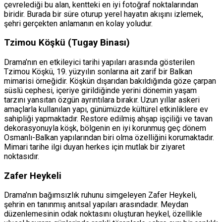
çevrelediği bu alan, kentteki en iyi fotoğraf noktalarından
biridir. Burada bir süre oturup yerel hayatın akışını izlemek,
şehri gerçekten anlamanın en kolay yoludur.
Tzimou Köşkü (Tugay Binası)
Drama’nın en etkileyici tarihi yapıları arasında gösterilen
Tzimou Köşkü, 19. yüzyılın sonlarına ait zarif bir Balkan
mimarisi örneğidir. Köşkün dışarıdan bakıldığında göze çarpan
süslü cephesi, içeriye girildiğinde yerini dönemin yaşam
tarzını yansıtan özgün ayrıntılara bırakır. Uzun yıllar askeri
amaçlarla kullanılan yapı, günümüzde kültürel etkinliklere ev
sahipliği yapmaktadır. Restore edilmiş ahşap işçiliği ve tavan
dekorasyonuyla köşk, bölgenin en iyi korunmuş geç dönem
Osmanlı-Balkan yapılarından biri olma özelliğini korumaktadır.
Mimari tarihe ilgi duyan herkes için mutlak bir ziyaret
noktasıdır.
Zafer Heykeli
Drama’nın bağımsızlık ruhunu simgeleyen Zafer Heykeli,
şehrin en tanınmış anıtsal yapıları arasındadır. Meydan
düzenlemesinin odak noktasını oluşturan heykel, özellikle