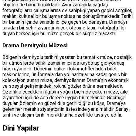
objeleri de barındırmaktadır. Aynı zamanda çağdaş
fotoğrafçıların çalışmalarına ev sahipliği yapan geçici sergiler,
mekânı kültürel bir buluşma noktasına dönüştürmektedir. Tarihi
bir binanın içinde sanatla iç içe geçen bu deneyim, Drama’yı
sıradan bir şehir ziyaretinin çok ötesine taşır. Fotoğrafa ilgi
duyan herkes için bu müze gerçek bir sürpriz olacaktır.
Drama Demiryolu Müzesi
Bölgenin demiryolu tarihini yaşatan bu tematik müze, nostaljik
bir atmosferde sanki zamanın içinde kaybolup gidiyormuş
hissi uyandırır. Dönemin buharlı lokomotiflerinden bilet
makinelerine, üniformalardan yol haritalarına kadar geniş bir
koleksiyon sunan müze, demiryollarının Drama’nın ekonomik
ve sosyal gelişimindeki rolünü gözler önüne sermektedir.
Özellikle çocukların ilgisini yoğun biçimde çeken müze, aile
ziyaretleri için de son derece uygun bir mekândır. Geçmişe
duyulan özlemin en güzel dile getirildiği bu köşe, Drama’ya
gelen her meraklı ziyaretçinin listesinde yer almalıdır. Sanayi
tarihi ve ulaşım tarihi meraklılarına özellikle tavsiye edilir.
Dini Yapılar