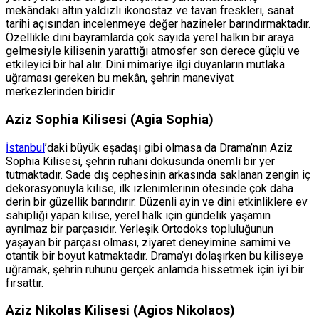
mekândaki altın yaldızlı ikonostaz ve tavan freskleri, sanat
tarihi açısından incelenmeye değer hazineler barındırmaktadır.
Özellikle dini bayramlarda çok sayıda yerel halkın bir araya
gelmesiyle kilisenin yarattığı atmosfer son derece güçlü ve
etkileyici bir hal alır. Dini mimariye ilgi duyanların mutlaka
uğraması gereken bu mekân, şehrin maneviyat
merkezlerinden biridir.
Aziz Sophia Kilisesi (Agia Sophia)
İstanbul
’daki büyük eşadaşı gibi olmasa da Drama’nın Aziz
Sophia Kilisesi, şehrin ruhani dokusunda önemli bir yer
tutmaktadır. Sade dış cephesinin arkasında saklanan zengin iç
dekorasyonuyla kilise, ilk izlenimlerinin ötesinde çok daha
derin bir güzellik barındırır. Düzenli ayin ve dini etkinliklere ev
sahipliği yapan kilise, yerel halk için gündelik yaşamın
ayrılmaz bir parçasıdır. Yerleşik Ortodoks topluluğunun
yaşayan bir parçası olması, ziyaret deneyimine samimi ve
otantik bir boyut katmaktadır. Drama’yı dolaşırken bu kiliseye
uğramak, şehrin ruhunu gerçek anlamda hissetmek için iyi bir
fırsattır.
Aziz Nikolas Kilisesi (Agios Nikolaos)