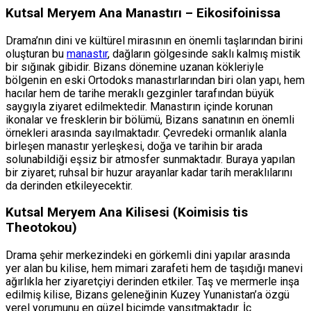
Kutsal Meryem Ana Manastırı – Eikosifoinissa
Drama’nın dini ve kültürel mirasının en önemli taşlarından birini
oluşturan bu
manastır
, dağların gölgesinde saklı kalmış mistik
bir sığınak gibidir. Bizans dönemine uzanan kökleriyle
bölgenin en eski Ortodoks manastırlarından biri olan yapı, hem
hacılar hem de tarihe meraklı gezginler tarafından büyük
saygıyla ziyaret edilmektedir. Manastırın içinde korunan
ikonalar ve fresklerin bir bölümü, Bizans sanatının en önemli
örnekleri arasında sayılmaktadır. Çevredeki ormanlık alanla
birleşen manastır yerleşkesi, doğa ve tarihin bir arada
solunabildiği eşsiz bir atmosfer sunmaktadır. Buraya yapılan
bir ziyaret; ruhsal bir huzur arayanlar kadar tarih meraklılarını
da derinden etkileyecektir.
Kutsal Meryem Ana Kilisesi (Koimisis tis
Theotokou)
Drama şehir merkezindeki en görkemli dini yapılar arasında
yer alan bu kilise, hem mimari zarafeti hem de taşıdığı manevi
ağırlıkla her ziyaretçiyi derinden etkiler. Taş ve mermerle inşa
edilmiş kilise, Bizans geleneğinin Kuzey Yunanistan’a özgü
yerel yorumunu en güzel biçimde yansıtmaktadır. İç