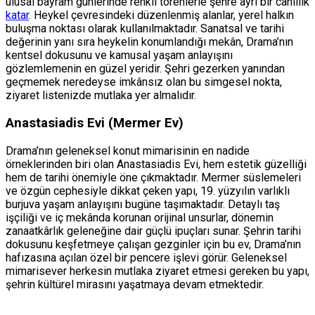
ulusal bayram günlerinde renkli törenlerle şehre ayrı bir canlılık
katar
. Heykel çevresindeki düzenlenmiş alanlar, yerel halkın
buluşma noktası olarak kullanılmaktadır. Sanatsal ve tarihi
değerinin yanı sıra heykelin konumlandığı mekân, Drama’nın
kentsel dokusunu ve kamusal yaşam anlayışını
gözlemlemenin en güzel yeridir. Şehri gezerken yanından
geçmemek neredeyse imkânsız olan bu simgesel nokta,
ziyaret listenizde mutlaka yer almalıdır.
Anastasiadis Evi (Mermer Ev)
Drama’nın geleneksel konut mimarisinin en nadide
örneklerinden biri olan Anastasiadis Evi, hem estetik güzelliği
hem de tarihi önemiyle öne çıkmaktadır. Mermer süslemeleri
ve özgün cephesiyle dikkat çeken yapı, 19. yüzyılın varlıklı
burjuva yaşam anlayışını bugüne taşımaktadır. Detaylı taş
işçiliği ve iç mekânda korunan orijinal unsurlar, dönemin
zanaatkârlık geleneğine dair güçlü ipuçları sunar. Şehrin tarihi
dokusunu keşfetmeye çalışan gezginler için bu ev, Drama’nın
hafızasına açılan özel bir pencere işlevi görür. Geleneksel
mimarisever herkesin mutlaka ziyaret etmesi gereken bu yapı,
şehrin kültürel mirasını yaşatmaya devam etmektedir.