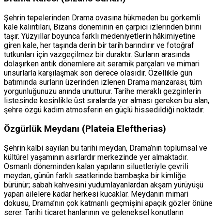
Şehrin tepelerinden Drama ovasına hükmeden bu görkemli
kale kalıntıları, Bizans döneminin en çarpıcı izlerinden birini
taşır. Yüzyıllar boyunca farklı medeniyetlerin hâkimiyetine
giren kale, her taşında derin bir tarih barındırır ve fotoğraf
tutkunları için vazgeçilmez bir duraktır. Surların arasında
dolaşırken antik dönemlere ait seramik parçaları ve mimari
unsurlarla karşılaşmak son derece olasıdır. Özellikle gün
batımında surların üzerinden izlenen Drama manzarası, tüm
yorgunluğunuzu anında unutturur. Tarihe meraklı gezginlerin
listesinde kesinlikle üst sıralarda yer alması gereken bu alan,
şehre özgü kadim atmosferin en güçlü hissedildiği noktadır.
Özgürlük Meydanı (Plateia Eleftherias)
Şehrin kalbi sayılan bu tarihi meydan, Drama’nın toplumsal ve
kültürel yaşamının asırlardır merkezinde yer almaktadır.
Osmanlı döneminden kalan yapıların siluetleriyle çevrili
meydan, günün farklı saatlerinde bambaşka bir kimliğe
bürünür; sabah kahvesini yudumlayanlardan akşam yürüyüşü
yapan ailelere kadar herkesi kucaklar. Meydanın mimari
dokusu, Drama’nın çok katmanlı geçmişini apaçık gözler önüne
serer. Tarihi ticaret hanlarının ve geleneksel konutların