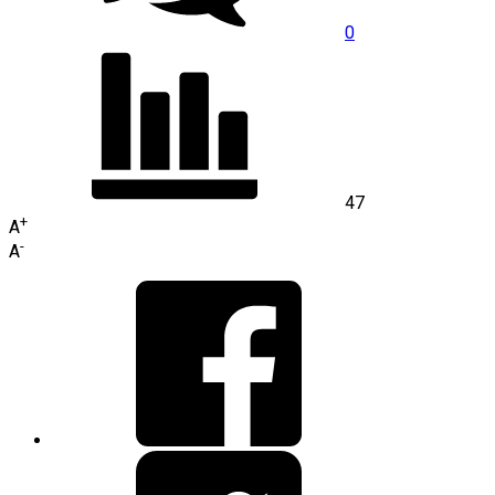
0
47
+
A
-
A