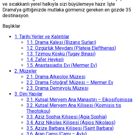
ve sıcakkanlı yerel halkıyla sizi büyülemeye hazır. İşte
Drama’ya gittiğinizde mutlaka görmeniz gereken en gözde 35
destinasyon.
Başlıklar
1.
Tarihi Yerler ve Kalıntılar
1.1.
Drama Kalesi (Bizans Surları)
1.2.
Özgürlük Meydanı (Plateia Eleftherias)
1.3.
Tzimou Köşkü (Tugay Binası)
1.4.
Zafer Heykeli
1.5.
Anastasiadis Evi (Mermer Ev)
2.
Müzeler
2.1.
Drama Arkeoloji Müzesi
2.2.
Drama Fotoğraf Müzesi – Mermer Ev
2.3.
Drama Demiryolu Müzesi
3.
Dini Yapılar
3.1.
Kutsal Meryem Ana Manastırı – Eikosifoinissa
3.2.
Kutsal Meryem Ana Kilisesi (Koimisis tis
Theotokou)
3.3.
Aziz Sophia Kilisesi (Agia Sophia)
3.4.
Aziz Nikolas Kilisesi (Agios Nikolaos)
3.5.
Azize Barbara Kilisesi (Saint Barbara)
3.6.
Arap Camii (Cami – Avlu)