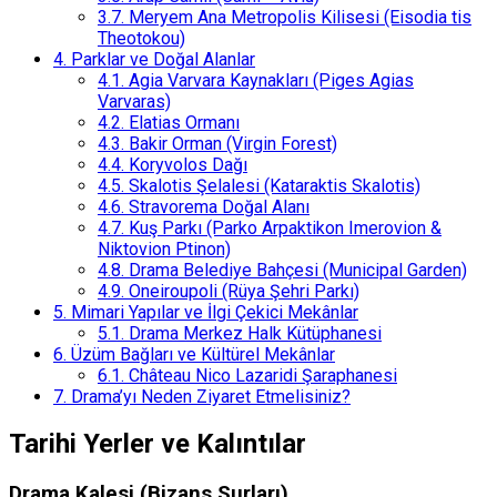
3.7.
Meryem Ana Metropolis Kilisesi (Eisodia tis
Theotokou)
4.
Parklar ve Doğal Alanlar
4.1.
Agia Varvara Kaynakları (Piges Agias
Varvaras)
4.2.
Elatias Ormanı
4.3.
Bakir Orman (Virgin Forest)
4.4.
Koryvolos Dağı
4.5.
Skalotis Şelalesi (Kataraktis Skalotis)
4.6.
Stravorema Doğal Alanı
4.7.
Kuş Parkı (Parko Arpaktikon Imerovion &
Niktovion Ptinon)
4.8.
Drama Belediye Bahçesi (Municipal Garden)
4.9.
Oneiroupoli (Rüya Şehri Parkı)
5.
Mimari Yapılar ve İlgi Çekici Mekânlar
5.1.
Drama Merkez Halk Kütüphanesi
6.
Üzüm Bağları ve Kültürel Mekânlar
6.1.
Château Nico Lazaridi Şaraphanesi
7.
Drama’yı Neden Ziyaret Etmelisiniz?
Tarihi Yerler ve Kalıntılar
Drama Kalesi (Bizans Surları)