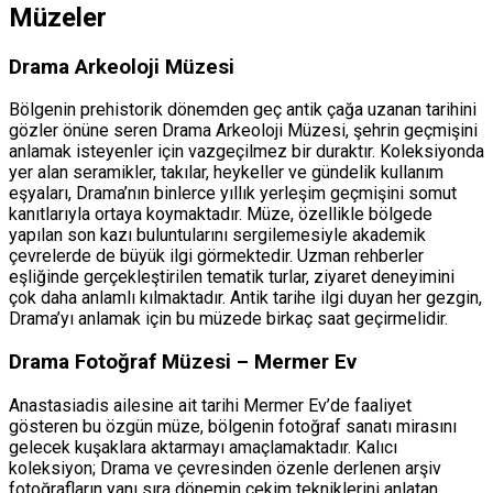
Müzeler
Drama Arkeoloji Müzesi
Bölgenin prehistorik dönemden geç antik çağa uzanan tarihini
gözler önüne seren Drama Arkeoloji Müzesi, şehrin geçmişini
anlamak isteyenler için vazgeçilmez bir duraktır. Koleksiyonda
yer alan seramikler, takılar, heykeller ve gündelik kullanım
eşyaları, Drama’nın binlerce yıllık yerleşim geçmişini somut
kanıtlarıyla ortaya koymaktadır. Müze, özellikle bölgede
yapılan son kazı buluntularını sergilemesiyle akademik
çevrelerde de büyük ilgi görmektedir. Uzman rehberler
eşliğinde gerçekleştirilen tematik turlar, ziyaret deneyimini
çok daha anlamlı kılmaktadır. Antik tarihe ilgi duyan her gezgin,
Drama’yı anlamak için bu müzede birkaç saat geçirmelidir.
Drama Fotoğraf Müzesi – Mermer Ev
Anastasiadis ailesine ait tarihi Mermer Ev’de faaliyet
gösteren bu özgün müze, bölgenin fotoğraf sanatı mirasını
gelecek kuşaklara aktarmayı amaçlamaktadır. Kalıcı
koleksiyon; Drama ve çevresinden özenle derlenen arşiv
fotoğrafların yanı sıra dönemin çekim tekniklerini anlatan