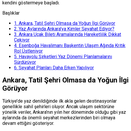
kendini göstermeye başladı.
Başlıklar
1.
Ankara, Tatil Şehri Olmasa da Yoğun İlgi Görüyor
2.
Yaz Aylarında Ankara’ya Kimler Seyahat Ediyor?
3.
Ankara Uçak Bileti Aramalarında Hareketlilik Dikkat
Çekiyor
4.
Esenboğa Havalimanı Başkentin Ulaşım Ağında Kritik
Rol Üstleniyor
5.
Havayolu Şirketleri Yaz Dönemi Planlamalarını
Sürdürüyor
6.
Seyahat Planları Daha Erken Yapılıyor
Ankara, Tatil Şehri Olmasa da Yoğun İlgi
Görüyor
Türkiye’de yaz denildiğinde ilk akla gelen destinasyonlar
genellikle sahil şehirleri oluyor. Ancak ulaşım sektörüne
yönelik veriler, Ankara’nın yılın her döneminde olduğu gibi yaz
aylarında da önemli seyahat merkezlerinden biri olmaya
devam ettiğini gösteriyor.