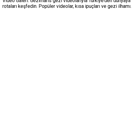
Video Galeri: Gezimaris gezi videolarıyla Türkiye’den dünyaya
rotaları keşfedin. Popüler videolar, kısa ipuçları ve gezi ilhamı.