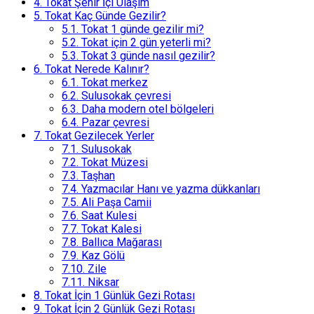
4.
Tokat Şehir İçi Ulaşım
5.
Tokat Kaç Günde Gezilir?
5.1.
Tokat 1 günde gezilir mi?
5.2.
Tokat için 2 gün yeterli mi?
5.3.
Tokat 3 günde nasıl gezilir?
6.
Tokat Nerede Kalınır?
6.1.
Tokat merkez
6.2.
Sulusokak çevresi
6.3.
Daha modern otel bölgeleri
6.4.
Pazar çevresi
7.
Tokat Gezilecek Yerler
7.1.
Sulusokak
7.2.
Tokat Müzesi
7.3.
Taşhan
7.4.
Yazmacılar Hanı ve yazma dükkanları
7.5.
Ali Paşa Camii
7.6.
Saat Kulesi
7.7.
Tokat Kalesi
7.8.
Ballıca Mağarası
7.9.
Kaz Gölü
7.10.
Zile
7.11.
Niksar
8.
Tokat İçin 1 Günlük Gezi Rotası
9.
Tokat İçin 2 Günlük Gezi Rotası