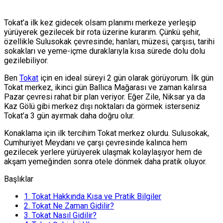
Tokat’a ilk kez gidecek olsam planımı merkeze yerleşip
yürüyerek gezilecek bir rota üzerine kurarım. Çünkü şehir,
özellikle Sulusokak çevresinde; hanları, müzesi, çarşısı, tarihi
sokakları ve yeme-içme duraklarıyla kısa sürede dolu dolu
gezilebiliyor.
Ben
Tokat
için en ideal süreyi 2 gün olarak görüyorum. İlk gün
Tokat merkez, ikinci gün Ballıca Mağarası ve zaman kalırsa
Pazar çevresi rahat bir plan veriyor. Eğer Zile, Niksar ya da
Kaz Gölü gibi merkez dışı noktaları da görmek isterseniz
Tokat’a 3 gün ayırmak daha doğru olur.
Konaklama için ilk tercihim Tokat merkez olurdu. Sulusokak,
Cumhuriyet Meydanı ve çarşı çevresinde kalınca hem
gezilecek yerlere yürüyerek ulaşmak kolaylaşıyor hem de
akşam yemeğinden sonra otele dönmek daha pratik oluyor.
Başlıklar
1.
Tokat Hakkında Kısa ve Pratik Bilgiler
2.
Tokat Ne Zaman Gidilir?
3.
Tokat Nasıl Gidilir?