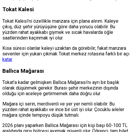
Tokat Kalesi
Tokat Kalesi’ni özellikle manzara için plana alırım. Kaleye
çıkış, düz şehir yürüyüşüne göre daha yorucu olabilir. Bu
yüzden rahat ayakkabı giymek ve sıcak havalarda öğle
saatlerinden kaçınmak iyi olur.
Kısa süresi olanlar kaleyi uzaktan da görebilir; fakat manzara
sevenler için yukarı çıkmak Tokat merkez rotasına farklı bir açı
katar
.
Ballıca Mağarası
Tokat’a kadar gelmişken Ballıca Mağarası’nı ayrı bir başlık
olarak düşünmek gerekir. Burası şehir merkezinin dışında
olduğu için aceleye getirmemek daha doğru olur.
Mağara içi serin, merdivenli ve yer yer nemli olabilir. Bu
yüzden rahat ayakkabı ve ince bir üst iyi olur. Çocuklu aileler
mağara içinde tempoyu düşük tutmalı.
2026 planı yaparken Ballıca Mağarası için kişi başı 60-100 TL
aralığında giriş bütçesi ayırmak güvenli olur. Öğrenci, tam bilet