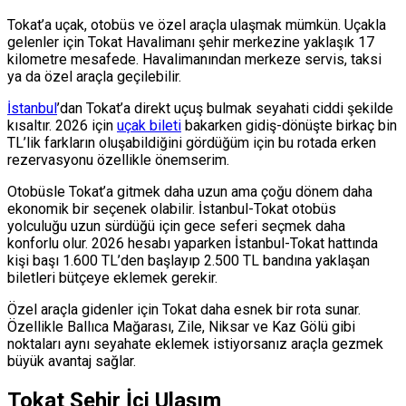
Tokat’a uçak, otobüs ve özel araçla ulaşmak mümkün. Uçakla
gelenler için Tokat Havalimanı şehir merkezine yaklaşık 17
kilometre mesafede. Havalimanından merkeze servis, taksi
ya da özel araçla geçilebilir.
İstanbul
’dan Tokat’a direkt uçuş bulmak seyahati ciddi şekilde
kısaltır. 2026 için
uçak bileti
bakarken gidiş-dönüşte birkaç bin
TL’lik farkların oluşabildiğini gördüğüm için bu rotada erken
rezervasyonu özellikle önemserim.
Otobüsle Tokat’a gitmek daha uzun ama çoğu dönem daha
ekonomik bir seçenek olabilir. İstanbul-Tokat otobüs
yolculuğu uzun sürdüğü için gece seferi seçmek daha
konforlu olur. 2026 hesabı yaparken İstanbul-Tokat hattında
kişi başı 1.600 TL’den başlayıp 2.500 TL bandına yaklaşan
biletleri bütçeye eklemek gerekir.
Özel araçla gidenler için Tokat daha esnek bir rota sunar.
Özellikle Ballıca Mağarası, Zile, Niksar ve Kaz Gölü gibi
noktaları aynı seyahate eklemek istiyorsanız araçla gezmek
büyük avantaj sağlar.
Tokat Şehir İçi Ulaşım