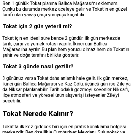
Ben 1 günlük Tokat planına Ballıca Mağarası’nı eklemem.
Çünkü bu durumda merkez aceleye gelir ve Tokat’ın en güzel
tarafı olan yavaş çarşı yürüyüşü kaçabilir.
Tokat için 2 gün yeterli mi?
Tokat için en ideal süre bence 2 gündür. İlk gün merkezde
tarih, çarşı ve yemek rotası yapılır. İkinci gün Ballıca
Mağarası’na ayrılır. Bu plan hem yorucu olmaz hem de Tokat’ın
şehir ve doğa tarafını birlikte gösterir.
Tokat 3 günde nasıl gezilir?
3 gününüz varsa Tokat daha anlamlı hale gelir. İlk gün merkez,
ikinci gün Ballıca Mağarası ve Kaz Gölü, üçüncü gün ise Zile ya
da Niksar planlanabilir. Tarih odaklı gezmeyi sevenler Niksar’ı,
ilçe atmosferi ve yöresel ürün alışverişi isteyenler Zile’yi
seçebilir.
Tokat Nerede Kalınır?
Tokat’ta ilk kez gidecek biri için en pratik konaklama bölgesi
merkezdir. Ben özellikle Cumhuriyet Meydanı, Sulusokak ve