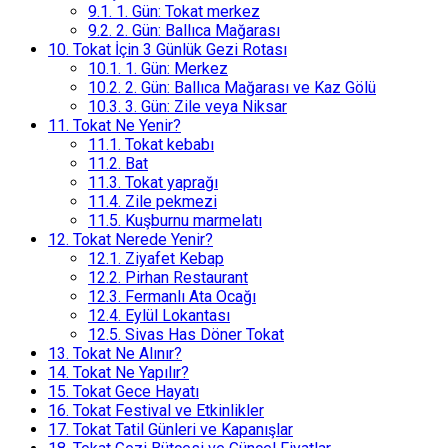
9.1.
1. Gün: Tokat merkez
9.2.
2. Gün: Ballıca Mağarası
10.
Tokat İçin 3 Günlük Gezi Rotası
10.1.
1. Gün: Merkez
10.2.
2. Gün: Ballıca Mağarası ve Kaz Gölü
10.3.
3. Gün: Zile veya Niksar
11.
Tokat Ne Yenir?
11.1.
Tokat kebabı
11.2.
Bat
11.3.
Tokat yaprağı
11.4.
Zile pekmezi
11.5.
Kuşburnu marmelatı
12.
Tokat Nerede Yenir?
12.1.
Ziyafet Kebap
12.2.
Pirhan Restaurant
12.3.
Fermanlı Ata Ocağı
12.4.
Eylül Lokantası
12.5.
Sivas Has Döner Tokat
13.
Tokat Ne Alınır?
14.
Tokat Ne Yapılır?
15.
Tokat Gece Hayatı
16.
Tokat Festival ve Etkinlikler
17.
Tokat Tatil Günleri ve Kapanışlar