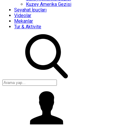
Kuzey Amerika Gezisi
Seyahat İpuçları
Videolar
Mekanlar
Tur & Aktivite