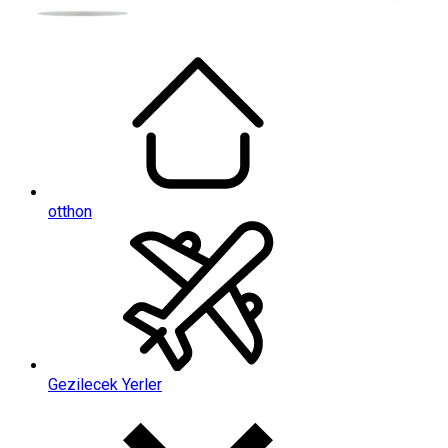
otthon
Gezilecek Yerler