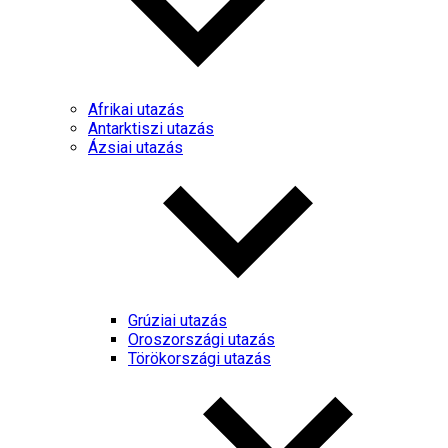
Afrikai utazás
Antarktiszi utazás
Ázsiai utazás
Grúziai utazás
Oroszországi utazás
Törökországi utazás