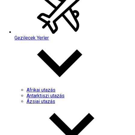
Gezilecek Yerler
Afrikai utazás
Antarktiszi utazás
Ázsiai utazás