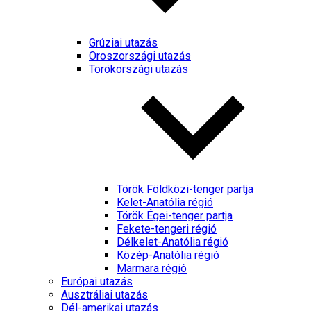
Grúziai utazás
Oroszországi utazás
Törökországi utazás
Török Földközi-tenger partja
Kelet-Anatólia régió
Török Égei-tenger partja
Fekete-tengeri régió
Délkelet-Anatólia régió
Közép-Anatólia régió
Marmara régió
Európai utazás
Ausztráliai utazás
Dél-amerikai utazás