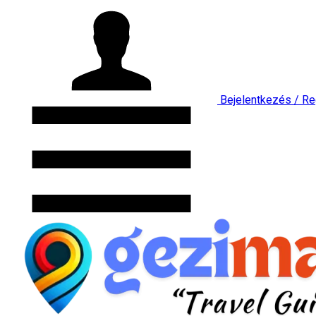
Bejelentkezés / Re