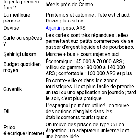
loger la première
hôtels près de Centro
fois ?
La meilleure
Printemps et automne ; l'été est chaud,
période
l'hiver plus calme.
Devise
Arjantin
peso, ARS
Les cartes sont très répandues ; elles
Carte ou espèces
permettent aux petits commerces de se
?
passer d'argent liquide et de pourboires.
Şehir içi ulaşım
Marche + bus + court trajet en taxi
Économique : 45 000 à 70 000 ARS ;
Budget quotidien
milieu de gamme : 80 000 à 140 000
moyen
ARS ; confortable : 160 000 ARS et plus
En centre-ville et dans les zones
touristiques, il est plus facile de prendre
Güvenlik
un taxi ou une application en journée ; tard
le soir, c’est plus pratique.
L'espagnol peut être utilisé ; on trouve
Dil
des notions d'anglais dans les
établissements touristiques.
On trouve des prises de type C/I en
Prise
Argentine ; un adaptateur universel est
électrique/Internet
une bonne idée.