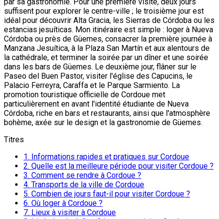
par sa gastronomie. Pour une première visite, deux jours
suffisent pour explorer le centre-ville ; le troisième jour est
idéal pour découvrir Alta Gracia, les Sierras de Córdoba ou les
estancias jesuíticas. Mon itinéraire est simple : loger à Nueva
Córdoba ou près de Güemes, consacrer la première journée à
Manzana Jesuítica, à la Plaza San Martín et aux alentours de
la cathédrale, et terminer la soirée par un dîner et une soirée
dans les bars de Güemes. Le deuxième jour, flâner sur le
Paseo del Buen Pastor, visiter l'église des Capucins, le
Palacio Ferreyra, Caraffa et le Parque Sarmiento. La
promotion touristique officielle de Cordoue met
particulièrement en avant l'identité étudiante de Nueva
Córdoba, riche en bars et restaurants, ainsi que l'atmosphère
bohème, axée sur le design et la gastronomie de Güemes.
Titres
1.
Informations rapides et pratiques sur Cordoue
2.
Quelle est la meilleure période pour visiter Cordoue ?
3.
Comment se rendre à Cordoue ?
4.
Transports de la ville de Cordoue
5.
Combien de jours faut-il pour visiter Cordoue ?
6.
Où loger à Cordoue ?
7.
Lieux à visiter à Cordoue