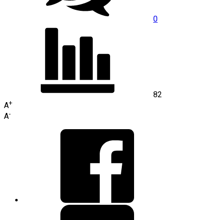
0
82
+
A
-
A