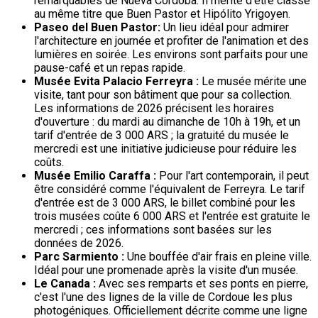
remarquables de Nueva Córdoba. Il mérite d'être classé
au même titre que Buen Pastor et Hipólito Yrigoyen.
Paseo del Buen Pastor:
Un lieu idéal pour admirer
l'architecture en journée et profiter de l'animation et des
lumières en soirée. Les environs sont parfaits pour une
pause-café et un repas rapide.
Musée Evita Palacio Ferreyra :
Le musée mérite une
visite, tant pour son bâtiment que pour sa collection.
Les informations de 2026 précisent les horaires
d'ouverture : du mardi au dimanche de 10h à 19h, et un
tarif d'entrée de 3 000 ARS ; la gratuité du musée le
mercredi est une initiative judicieuse pour réduire les
coûts.
Musée Emilio Caraffa :
Pour l'art contemporain, il peut
être considéré comme l'équivalent de Ferreyra. Le tarif
d'entrée est de 3 000 ARS, le billet combiné pour les
trois musées coûte 6 000 ARS et l'entrée est gratuite le
mercredi ; ces informations sont basées sur les
données de 2026.
Parc Sarmiento :
Une bouffée d'air frais en pleine ville.
Idéal pour une promenade après la visite d'un musée.
Le Canada :
Avec ses remparts et ses ponts en pierre,
c'est l'une des lignes de la ville de Cordoue les plus
photogéniques. Officiellement décrite comme une ligne