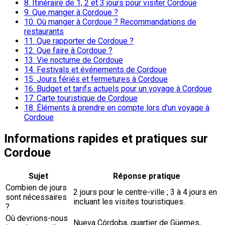
8.
Itinéraire de 1, 2 et 3 jours pour visiter Cordoue
9.
Que manger à Cordoue ?
10.
Où manger à Cordoue ? Recommandations de
restaurants
11.
Que rapporter de Cordoue ?
12.
Que faire à Cordoue ?
13.
Vie nocturne de Cordoue
14.
Festivals et événements de Cordoue
15.
Jours fériés et fermetures à Cordoue
16.
Budget et tarifs actuels pour un voyage à Cordoue
17.
Carte touristique de Cordoue
18.
Éléments à prendre en compte lors d'un voyage à
Cordoue
Informations rapides et pratiques sur
Cordoue
Sujet
Réponse pratique
Combien de jours
2 jours pour le centre-ville ; 3 à 4 jours en
sont nécessaires
incluant les visites touristiques.
?
Où devrions-nous
Nueva Córdoba, quartier de Güemes,