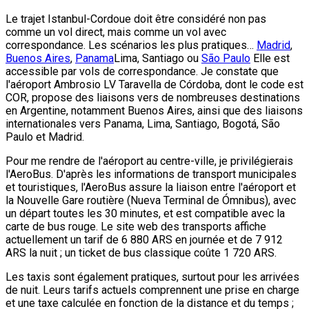
Le trajet Istanbul-Cordoue doit être considéré non pas
comme un vol direct, mais comme un vol avec
correspondance. Les scénarios les plus pratiques…
Madrid
,
Buenos Aires
,
Panama
Lima, Santiago ou
São Paulo
Elle est
accessible par vols de correspondance. Je constate que
l'aéroport Ambrosio LV Taravella de Córdoba, dont le code est
COR, propose des liaisons vers de nombreuses destinations
en Argentine, notamment Buenos Aires, ainsi que des liaisons
internationales vers Panama, Lima, Santiago, Bogotá, São
Paulo et Madrid.
Pour me rendre de l'aéroport au centre-ville, je privilégierais
l'AeroBus. D'après les informations de transport municipales
et touristiques, l'AeroBus assure la liaison entre l'aéroport et
la Nouvelle Gare routière (Nueva Terminal de Ómnibus), avec
un départ toutes les 30 minutes, et est compatible avec la
carte de bus rouge. Le site web des transports affiche
actuellement un tarif de 6 880 ARS en journée et de 7 912
ARS la nuit ; un ticket de bus classique coûte 1 720 ARS.
Les taxis sont également pratiques, surtout pour les arrivées
de nuit. Leurs tarifs actuels comprennent une prise en charge
et une taxe calculée en fonction de la distance et du temps ;