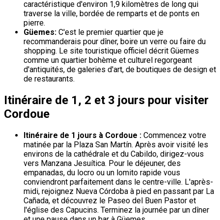
caractéristique d'environ 1,9 kilomètres de long qui
traverse la ville, bordée de remparts et de ponts en
pierre.
Güemes:
C'est le premier quartier que je
recommanderais pour dîner, boire un verre ou faire du
shopping. Le site touristique officiel décrit Güemes
comme un quartier bohème et culturel regorgeant
d'antiquités, de galeries d'art, de boutiques de design et
de restaurants.
Itinéraire de 1, 2 et 3 jours pour visiter
Cordoue
Itinéraire de 1 jours à Cordoue :
Commencez votre
matinée par la Plaza San Martín. Après avoir visité les
environs de la cathédrale et du Cabildo, dirigez-vous
vers Manzana Jesuítica. Pour le déjeuner, des
empanadas, du locro ou un lomito rapide vous
conviendront parfaitement dans le centre-ville. L'après-
midi, rejoignez Nueva Córdoba à pied en passant par La
Cañada, et découvrez le Paseo del Buen Pastor et
l'église des Capucins. Terminez la journée par un dîner
et une pause dans un bar à Güemes.