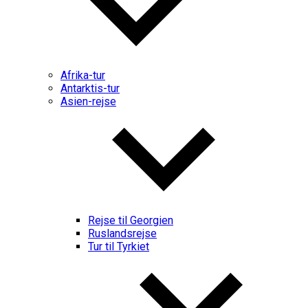
Afrika-tur
Antarktis-tur
Asien-rejse
Rejse til Georgien
Ruslandsrejse
Tur til Tyrkiet