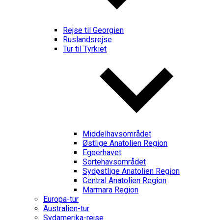
Rejse til Georgien
Ruslandsrejse
Tur til Tyrkiet
Middelhavsområdet
Østlige Anatolien Region
Egeerhavet
Sortehavsområdet
Sydøstlige Anatolien Region
Central Anatolien Region
Marmara Region
Europa-tur
Australien-tur
Sydamerika-rejse