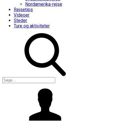
Nordamerika-rejse
Rejsetips
Videoer
Steder
Ture og aktiviteter