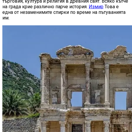
търговия, култура и религия в древния свят. Всяко кътче
на града крие различно парче история.
Измир
Това е
една от незаменимите спирки по време на пътуванията
им.