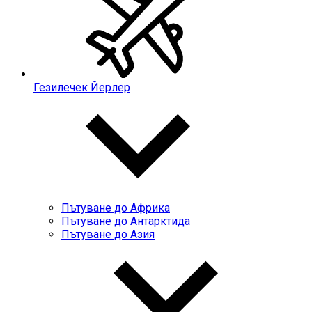
Гезилечек Йерлер
Пътуване до Африка
Пътуване до Антарктида
Пътуване до Азия