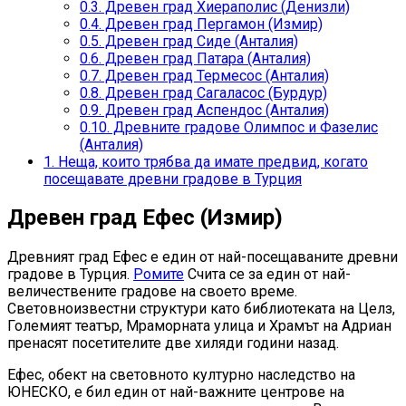
0.3.
Древен град Хиераполис (Денизли)
0.4.
Древен град Пергамон (Измир)
0.5.
Древен град Сиде (Анталия)
0.6.
Древен град Патара (Анталия)
0.7.
Древен град Термесос (Анталия)
0.8.
Древен град Сагаласос (Бурдур)
0.9.
Древен град Аспендос (Анталия)
0.10.
Древните градове Олимпос и Фазелис
(Анталия)
1.
Неща, които трябва да имате предвид, когато
посещавате древни градове в Турция
Древен град Ефес (Измир)
Древният град Ефес е един от най-посещаваните древни
градове в Турция.
Ромите
Счита се за един от най-
величествените градове на своето време.
Световноизвестни структури като библиотеката на Целз,
Големият театър, Мраморната улица и Храмът на Адриан
пренасят посетителите две хиляди години назад.
Ефес, обект на световното културно наследство на
ЮНЕСКО, е бил един от най-важните центрове на