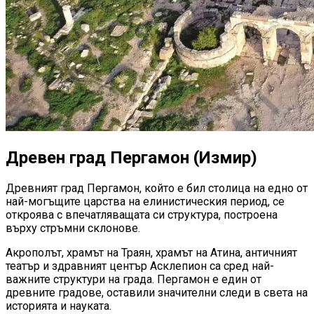
Древен град Пергамон (Измир)
Древният град Пергамон, който е бил столица на едно от
най-могъщите царства на елинистическия период, се
откроява с впечатляващата си структура, построена
върху стръмни склонове.
Акрополът, храмът на Траян, храмът на Атина, античният
театър и здравният център Асклепион са сред най-
важните структури на града. Пергамон е един от
древните градове, оставили значителни следи в света на
историята и науката.