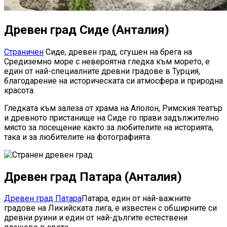
Древен град Сиде (Анталия)
Страничен
Сиде, древен град, сгушен на брега на
Средиземно море с невероятна гледка към морето, е
един от най-специалните древни градове в Турция,
благодарение на историческата си атмосфера и природна
красота.
Гледката към залеза от храма на Аполон, Римския театър
и древното пристанище на Сиде го прави задължително
място за посещение както за любителите на историята,
така и за любителите на фотографията.
Древен град Патара (Анталия)
Древен град Патара
Патара, един от най-важните
градове на Ликийската лига, е известен с обширните си
древни руини и един от най-дългите естествени