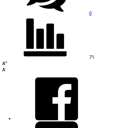
0
71
+
A
-
A