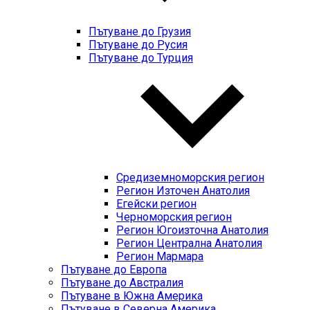
Пътуване до Грузия
Пътуване до Русия
Пътуване до Турция
Средиземноморския регион
Регион Източен Анатолия
Егейски регион
Черноморския регион
Регион Югоизточна Анатолия
Регион Централна Анатолия
Регион Мармара
Пътуване до Европа
Пътуване до Австралия
Пътуване в Южна Америка
Пътуване в Северна Америка