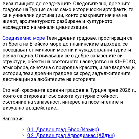
византийците до селджуците. Следователно, древните
градове на Турция са не само исторически артефакти; те
са и уникални дестинации, които разкриват начина на
живот, архитектурното разбиране и културното
наследство на минали цивилизации.
Средиземно море
Тези древни градове, простиращи се
от брега на Егейско море до планинските върхове, се
посещават от милиони местни и чуждестранни туристи
всяка година. Отличаващи се с добре запазените си
структури, обекти на световното наследство на ЮНЕСКО,
атмосфера, съчетана с природна красота, и завладяващи
истории, тези древни градове са сред задължителните
дестинации за любителите на историята.
Ето най-красивите древни градове в Турция през 2026 г.,
които се открояват със своята културна стойност,
състояние на запазеност, интерес на посетителите и
визуално въздействие…
Заглавия
0.1.
Древен град Ефес (Измир)
0.2.
Древен град Афродизиас (Айдън)