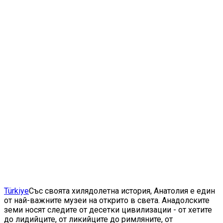
Türkiye
Със своята хилядолетна история, Анатолия е един
от най-важните музеи на открито в света. Анадолските
земи носят следите от десетки цивилизации - от хетите
до лидийците, от ликийците до римляните, от