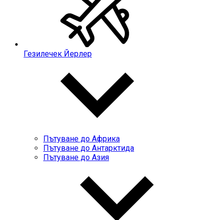
Гезилечек Йерлер
Пътуване до Африка
Пътуване до Антарктида
Пътуване до Азия