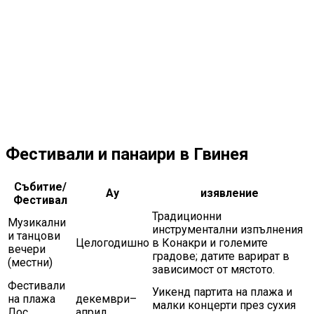
Фестивали и панаири в Гвинея
Събитие/
Ay
изявление
Фестивал
Традиционни
Музикални
инструментални изпълнения
и танцови
Целогодишно
в Конакри и големите
вечери
градове; датите варират в
(местни)
зависимост от мястото.
Фестивали
Уикенд партита на плажа и
на плажа
декември–
малки концерти през сухия
Лос
април