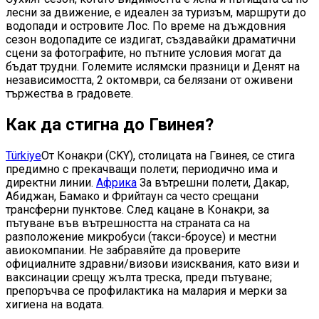
лесни за движение, е идеален за туризъм, маршрути до
водопади и островите Лос. По време на дъждовния
сезон водопадите се издигат, създавайки драматични
сцени за фотографите, но пътните условия могат да
бъдат трудни. Големите ислямски празници и Денят на
независимостта, 2 октомври, са белязани от оживени
тържества в градовете.
Как да стигна до Гвинея?
Türkiye
От Конакри (CKY), столицата на Гвинея, се стига
предимно с прекачващи полети; периодично има и
директни линии.
Африка
За вътрешни полети, Дакар,
Абиджан, Бамако и Фрийтаун са често срещани
трансферни пунктове. След кацане в Конакри, за
пътуване във вътрешността на страната са на
разположение микробуси (такси-броусе) и местни
авиокомпании. Не забравяйте да проверите
официалните здравни/визови изисквания, като визи и
ваксинации срещу жълта треска, преди пътуване;
препоръчва се профилактика на малария и мерки за
хигиена на водата.