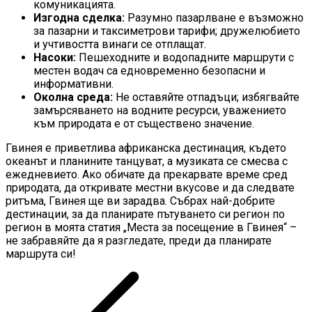
комуникацията.
Изгодна сделка:
Разумно пазарлване е възможно
за пазарни и таксиметрови тарифи; дружелюбието
и учтивостта винаги се отплащат.
Насоки:
Пешеходните и водопадните маршрути с
местен водач са едновременно безопасни и
информативни.
Околна среда:
Не оставяйте отпадъци; избягвайте
замърсяването на водните ресурси, уважението
към природата е от съществено значение.
Гвинея е приветлива африканска дестинация, където
океанът и планините танцуват, а музиката се смесва с
ежедневието. Ако обичате да прекарвате време сред
природата, да откривате местни вкусове и да следвате
ритъма, Гвинея ще ви зарадва. Събрах най-добрите
дестинации, за да планирате пътуването си регион по
регион в моята статия „Места за посещение в Гвинея“ –
не забравяйте да я разгледате, преди да планирате
маршрута си!