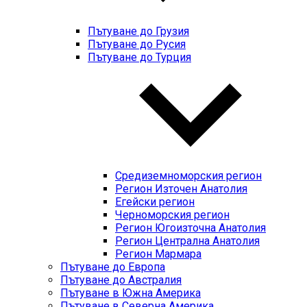
Пътуване до Грузия
Пътуване до Русия
Пътуване до Турция
Средиземноморския регион
Регион Източен Анатолия
Егейски регион
Черноморския регион
Регион Югоизточна Анатолия
Регион Централна Анатолия
Регион Мармара
Пътуване до Европа
Пътуване до Австралия
Пътуване в Южна Америка
Пътуване в Северна Америка