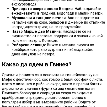
екскурзовод).
Природата спирки около Киндия:
Наблюдавайте
ежедневието в градини, водопади и малки пазари.
Музикални и танцови вечери:
Ако попаднете на
изпълнения на кора, балафон и джембе по стъпките
на традицията гриот, не ги пропускайте.
Пазар Марше дьо Мадина:
Насладете се на
пиршество от платове, подправки и занаяти на най-
големия пазар в Конакри.
Рибарски селища:
Вижте цветните пироги по
крайбрежието рано сутринта и наблюдавайте
дневния улов на пазара.
Какво да ядем в Гвинея?
Оризът и фониото са в основата на гвинейската кухня.
Мафе с фъстъчен сос, сос гомбо с бамя, сос фей с листа,
плато с пилешко и риба на скара, както и пресни багети
директно от уличната фурна са задължителни ястия.
Печената баракуда и скариди на скара са акцент в
крайбрежните градове, докато оризът фонио е
популярен избор във вътрешните райони. Водите от
бисап (хибискус) и джинджембре (джинджифил) са