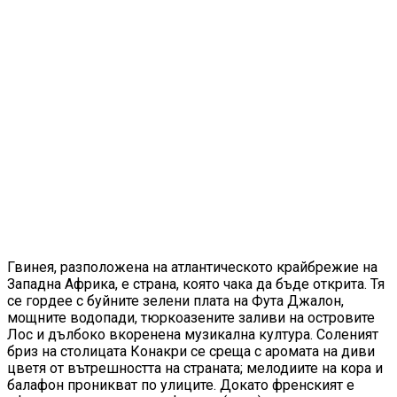
Гвинея, разположена на атлантическото крайбрежие на
Западна Африка, е страна, която чака да бъде открита. Тя
се гордее с буйните зелени плата на Фута Джалон,
мощните водопади, тюркоазените заливи на островите
Лос и дълбоко вкоренена музикална култура. Соленият
бриз на столицата Конакри се среща с аромата на диви
цветя от вътрешността на страната; мелодиите на кора и
балафон проникват по улиците. Докато френският е