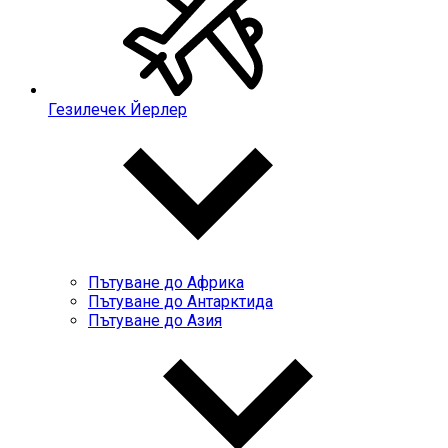
Гезилечек Йерлер
Пътуване до Африка
Пътуване до Антарктида
Пътуване до Азия