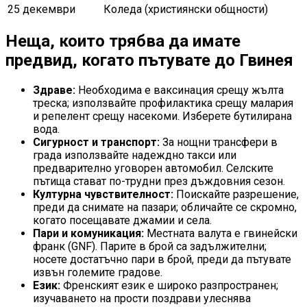
25 декември
Коледа (християнски общности)
Неща, които трябва да имате
предвид, когато пътувате до Гвинея
Здраве:
Необходима е ваксинация срещу жълта
треска; използвайте профилактика срещу малария
и репелент срещу насекоми. Изберете бутилирана
вода.
Сигурност и транспорт:
За нощни трансфери в
града използвайте надеждно такси или
предварително уговорен автомобил. Селските
пътища стават по-трудни през дъждовния сезон.
Културна чувствителност:
Поискайте разрешение,
преди да снимате на пазари; обличайте се скромно,
когато посещавате джамии и села.
Пари и комуникация:
Местната валута е гвинейски
франк (GNF). Парите в брой са задължителни;
носете достатъчно пари в брой, преди да пътувате
извън големите градове.
Език:
Френският език е широко разпространен;
изучаването на прости поздрави улеснява