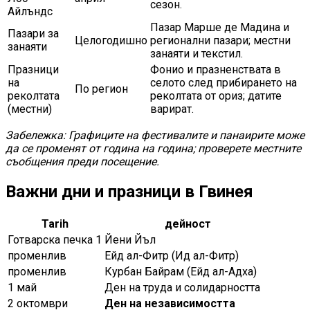
сезон.
Айлъндс
Пазар Марше де Мадина и
Пазари за
Целогодишно
регионални пазари; местни
занаяти
занаяти и текстил.
Празници
Фонио и празненствата в
на
селото след прибирането на
По регион
реколтата
реколтата от ориз; датите
(местни)
варират.
Забележка: Графиците на фестивалите и панаирите може
да се променят от година на година; проверете местните
съобщения преди посещение.
Важни дни и празници в Гвинея
Tarih
дейност
Готварска печка 1
Йени Йъл
променлив
Ейд ал-Фитр (Ид ал-Фитр)
променлив
Курбан Байрам (Ейд ал-Адха)
1 май
Ден на труда и солидарността
2 октомври
Ден на независимостта