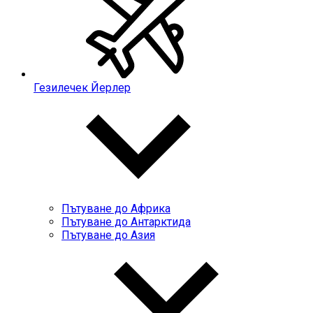
Гезилечек Йерлер
Пътуване до Африка
Пътуване до Антарктида
Пътуване до Азия