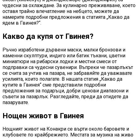
чудесни за охлаждане. За кулинарно преживяване, което
оставя трайно впечатление на небцето, можете да
намерите подробни предложения в статията „Какво да
ядем в Гвинея?“.
Какво да купя от Гвинея?
Ръчно изработени дървени маски, малки бронзови и
каменни скулптури, индиго или батик тъкани, цветни
миниатюри на рибарски лодки и местни смеси от
подправки са чудесни сувенири. Въпреки че пазарлъкът
се счита за учтив на пазара, не забравяйте да уважавате
усилията, които полагате. В нашата статия „Какво да
купите в Гвинея“ сме представили подробни
предложения за подаръци, добри ценови диапазони и
съвети за пазарлък. Разгледайте, преди да отидете да
пазарувате.
Нощен живот в Гвинея
Нощният живот на Конакри се върти около баровете и
клубовете по крайбрежието. Местата за музика на живо