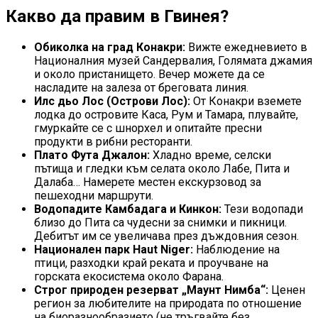
Какво да правим в Гвинея?
Обиколка на град Конакри:
Вижте ежедневието в
Националния музей Сандервалия, Голямата джамия
и около пристанището. Вечер можете да се
насладите на залеза от бреговата линия.
Илс дьо Лос (Острови Лос):
От Конакри вземете
лодка до островите Каса, Рум и Тамара, плувайте,
гмуркайте се с шнорхел и опитайте пресни
продукти в рибни ресторанти.
Плато Фута Джалон:
Хладно време, селски
пътища и гледки към селата около Лабе, Пита и
Далаба… Намерете местен екскурзовод за
пешеходни маршрути.
Водопадите Камбадага и Кинкон:
Тези водопади
близо до Пита са чудесни за снимки и пикници.
Дебитът им се увеличава през дъждовния сезон.
Национален парк Haut Niger:
Наблюдение на
птици, разходки край реката и проучване на
горската екосистема около Фарана.
Строг природен резерват „Маунт Нимба“:
Ценен
регион за любителите на природата по отношение
на биоразнообразието (не тръгвайте без