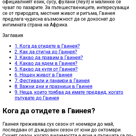
официалният език, сусу, фулани (пеул) и малинке се
чуват по пазарите. За пътешествениците, интересуващи
се от природата, местния живот и ритъма, Гвинея
предлага чудесна възможност да се докоснат до
интимната страна на Африка.
Заглавия
1.
Кога да отидете в Гвинея?
2.
Как да стигна до Гвинея?
3.
Какво да правим в Гвинея?
4.
Какво да ядем в Гвинея?
5.
Какво да купя от Гвинея?
6.
Нощен живот в Гвинея
7.
Фестивали и панаири в Гвинея
8.
Важни дни и празници в Гвинея
9.
Неща, които трябва да имате предвид, когато
пътувате до Гвинея
Кога да отидете в Гвинея?
Гвинея преживява сух сезон от ноември до май,
последван от дъждовен сезон от юни до октомври.
Сухият сезон, когато видимостта е ясна и пътищата са по-