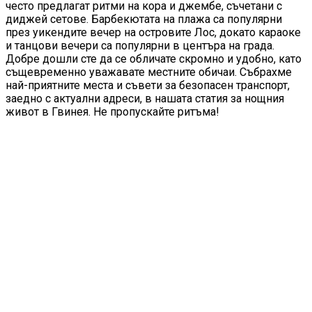
често предлагат ритми на кора и джембе, съчетани с
диджей сетове. Барбекютата на плажа са популярни
през уикендите вечер на островите Лос, докато караоке
и танцови вечери са популярни в центъра на града.
Добре дошли сте да се обличате скромно и удобно, като
същевременно уважавате местните обичаи. Събрахме
най-приятните места и съвети за безопасен транспорт,
заедно с актуални адреси, в нашата статия за нощния
живот в Гвинея. Не пропускайте ритъма!