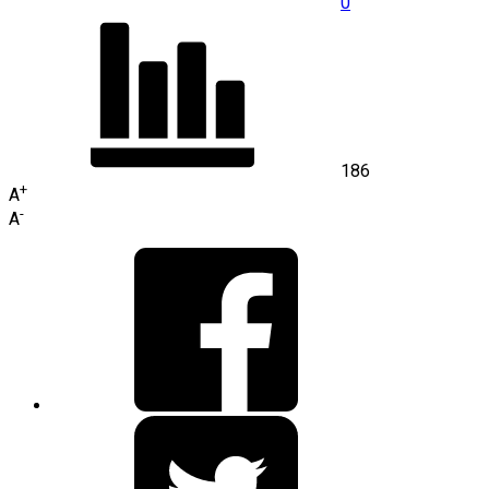
0
186
+
A
-
A