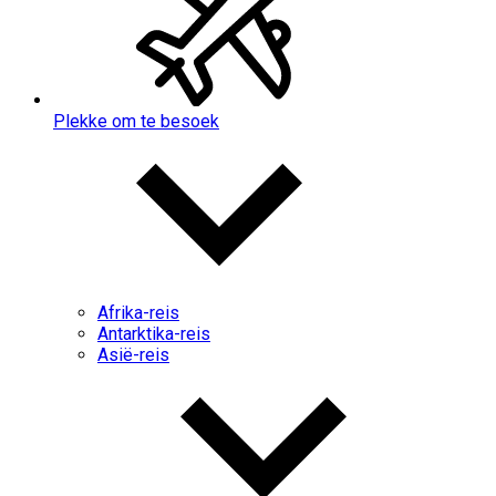
Plekke om te besoek
Afrika-reis
Antarktika-reis
Asië-reis