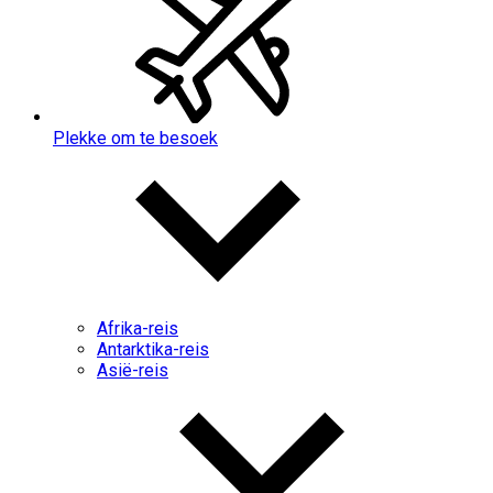
Plekke om te besoek
Afrika-reis
Antarktika-reis
Asië-reis