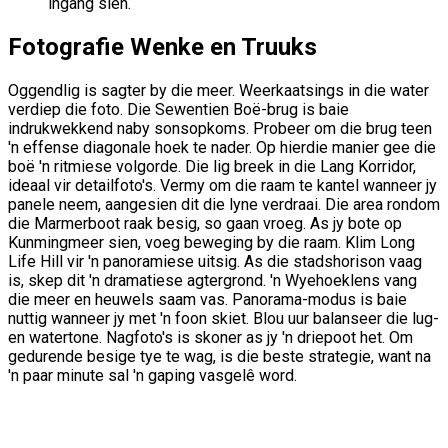
ingang sien.
Fotografie Wenke en Truuks
Oggendlig is sagter by die meer. Weerkaatsings in die water
verdiep die foto. Die Sewentien Boë-brug is baie
indrukwekkend naby sonsopkoms. Probeer om die brug teen
'n effense diagonale hoek te nader. Op hierdie manier gee die
boë 'n ritmiese volgorde. Die lig breek in die Lang Korridor,
ideaal vir detailfoto's. Vermy om die raam te kantel wanneer jy
panele neem, aangesien dit die lyne verdraai. Die area rondom
die Marmerboot raak besig, so gaan vroeg. As jy bote op
Kunmingmeer sien, voeg beweging by die raam. Klim Long
Life Hill vir 'n panoramiese uitsig. As die stadshorison vaag
is, skep dit 'n dramatiese agtergrond. 'n Wyehoeklens vang
die meer en heuwels saam vas. Panorama-modus is baie
nuttig wanneer jy met 'n foon skiet. Blou uur balanseer die lug-
en watertone. Nagfoto's is skoner as jy 'n driepoot het. Om
gedurende besige tye te wag, is die beste strategie, want na
'n paar minute sal 'n gaping vasgelê word.