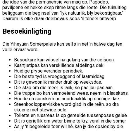
die idee van die permanensie van mag op. Pagodes,
paviljoene en hekke skep ritme langs die roete. Die tuinuitleg
beliggaam die beginsel van "lyk natuurlik, bly bekostigbaar."
Daarom is elke draai doelbewus soos 'n toneel ontwerp.
Besoekinligting
Die Yiheyuan Somerpaleis kan selfs in net 'n halwe dag ten
volle ervaar word.
Besoekure kan wissel na gelang van die seisoen.
Kaartjietipes kan verskillende afdelings dek.
Huidige pryse verander periodiek.
Die beste tyd is vroegoggend of laatmiddag.
Dit is gewoonlik minder druk op weeksdae.
Die stap om die meer is lank, so pas jou pas aan.
Die trappe bo kan vermoeiend wees, neem 'n blaaskans.
Hoede en sonskerm is noodsaaklik op sonnige dae.
Steenkooloppervlakke word glad in die reën, so dra
skoene met stewige sole.
Toilette en rusareas is op gereelde tussenposes geleë.
Dit is gerieflik om water binne te kry, veral in die somer.
As jy 'n begeleide toer wil hê, kan jy die opsies by die