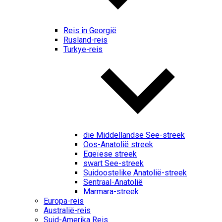
Reis in Georgië
Rusland-reis
Turkye-reis
die Middellandse See-streek
Oos-Anatolië streek
Egeïese streek
swart See-streek
Suidoostelike Anatolië-streek
Sentraal-Anatolië
Marmara-streek
Europa-reis
Australië-reis
Suid-Amerika Reis