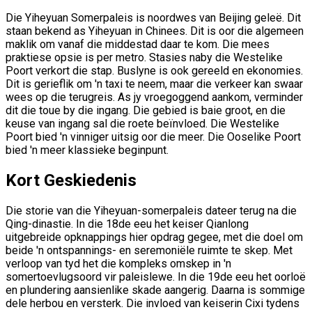
Die Yiheyuan Somerpaleis is noordwes van Beijing geleë. Dit
staan ​​bekend as Yiheyuan in Chinees. Dit is oor die algemeen
maklik om vanaf die middestad daar te kom. Die mees
praktiese opsie is per metro. Stasies naby die Westelike
Poort verkort die stap. Buslyne is ook gereeld en ekonomies.
Dit is gerieflik om 'n taxi te neem, maar die verkeer kan swaar
wees op die terugreis. As jy vroegoggend aankom, verminder
dit die toue by die ingang. Die gebied is baie groot, en die
keuse van ingang sal die roete beïnvloed. Die Westelike
Poort bied 'n vinniger uitsig oor die meer. Die Ooselike Poort
bied 'n meer klassieke beginpunt.
Kort Geskiedenis
Die storie van die Yiheyuan-somerpaleis dateer terug na die
Qing-dinastie. In die 18de eeu het keiser Qianlong
uitgebreide opknappings hier opdrag gegee, met die doel om
beide 'n ontspannings- en seremoniële ruimte te skep. Met
verloop van tyd het die kompleks omskep in 'n
somertoevlugsoord vir paleislewe. In die 19de eeu het oorloë
en plundering aansienlike skade aangerig. Daarna is sommige
dele herbou en versterk. Die invloed van keiserin Cixi tydens