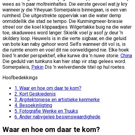
wees as 'n paar moltreinhaltes. Die eerste gevoel wat jy kry
wanneer jy die Yiheyuan Somerpaleis binnegaan, is een van
ruimheid. Die uitgestrekte oppervlak van die water demp
onmiddellik die stad se tempo. Die Kunmingmeer-briesie
streel oor die koel klippaadjies. Wilgertakke buig na die water
toe, skaduwees word langer. Skielik voel jy asof jy deur 'n
skildery loop. Heuwels is in die verte sigbaar, en die geluid
van bote kan naby gehoor word. Selfs wanneer dit vol is, is
die ruimte enorm en voel dit nie oorweldigend nie. Elke hoek
bied 'n ander perspektief, elke kurwe dra 'n nuwe storie.
China
Die geduld van tuinkuns kan hier stap vir stap gelees word.
Somerpaleis,
Pekin
Dis 'n welverdiende titel op hul roetes.
Hoofbedekkings
1.
Waar en hoe om daar te kom?
2.
Kort Geskiedenis
3.
Argitektoniese en artistieke kenmerke
4.
Besoekinligting
5.
Fotografie Wenke en Truuks
6.
Ander nabygeleë besienswaardighede
Waar en hoe om daar te kom?