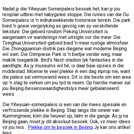
Nadat jy die Yiheyuan Somerpaleis besoek het, kan jy jou
reisplan uitbrei met nabygeleë stoppe. Die ruïnes van die Ou
Somerpaleis is 'n indrukwekkende historiese terrein. Die park
bied 'n goeie vergelyking as gevolg van sy verskillende
teksture. Die gebied rondom Peking Universiteit is
aangenaam vir wandelings met uitsigte oor die meer. Die
Tsinghua Universiteit-gebied bied 'n meer rustige atmosfeer.
Die Zhongguancun-distrik pas diegene wat moderne Beijing
wil sien. Die Olimpiese Park is 'n bietjie verder weg, maar
maklik toeganklik. Bird's Nest-stadion lyk fantasties in die
aandligte. As jy museums wil hê, is daar baie opsies in die
middestad. Moenie te veel plekke in een dag inprop nie, want
die paleis sal vermoeiend wees. Dit is die beste om een ​​area
op 'n slag te verken om jou tyd te neem. Op hierdie manier sal
jou Beijing-besienswaardigheidslys meer gebalanseerd
wees.
Die Yiheyuan-somerpaleis is een van die mees spesiale en
verfrissende plekke in Beijing. Stap langs die oewer van
Kunmingmeer, klim die heuwel op, talm in die gange. As jy na
Beijing gaan, moet jy dit absoluut besoek. Ook, vir meer idees
vir jou reis...
Plekke om te besoek in Beijing
Jy kan ons artikel
lees.