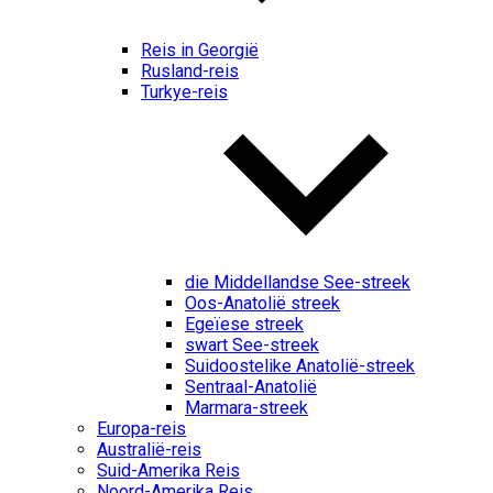
Reis in Georgië
Rusland-reis
Turkye-reis
die Middellandse See-streek
Oos-Anatolië streek
Egeïese streek
swart See-streek
Suidoostelike Anatolië-streek
Sentraal-Anatolië
Marmara-streek
Europa-reis
Australië-reis
Suid-Amerika Reis
Noord-Amerika Reis