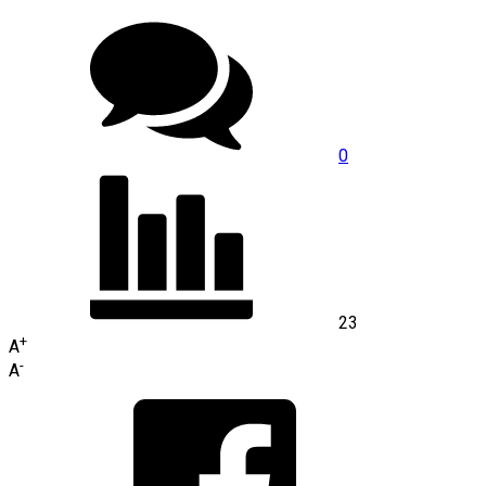
0
23
+
A
-
A