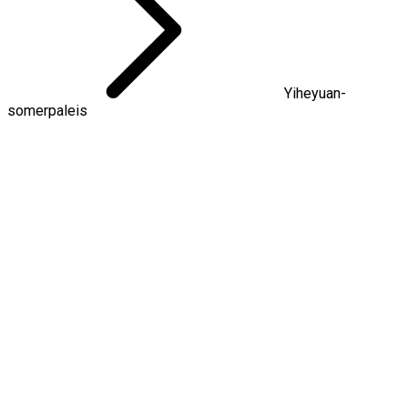
Yiheyuan-
somerpaleis