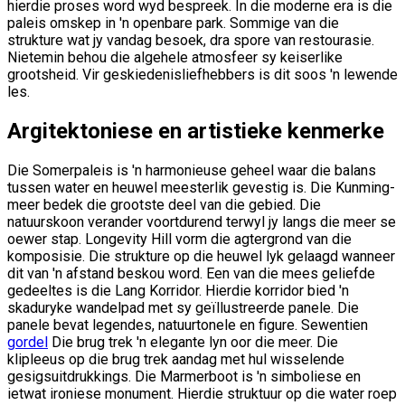
hierdie proses word wyd bespreek. In die moderne era is die
paleis omskep in 'n openbare park. Sommige van die
strukture wat jy vandag besoek, dra spore van restourasie.
Nietemin behou die algehele atmosfeer sy keiserlike
grootsheid. Vir geskiedenisliefhebbers is dit soos 'n lewende
les.
Argitektoniese en artistieke kenmerke
Die Somerpaleis is 'n harmonieuse geheel waar die balans
tussen water en heuwel meesterlik gevestig is. Die Kunming-
meer bedek die grootste deel van die gebied. Die
natuurskoon verander voortdurend terwyl jy langs die meer se
oewer stap. Longevity Hill vorm die agtergrond van die
komposisie. Die strukture op die heuwel lyk gelaagd wanneer
dit van 'n afstand beskou word. Een van die mees geliefde
gedeeltes is die Lang Korridor. Hierdie korridor bied 'n
skaduryke wandelpad met sy geïllustreerde panele. Die
panele bevat legendes, natuurtonele en figure. Sewentien
gordel
Die brug trek 'n elegante lyn oor die meer. Die
klipleeus op die brug trek aandag met hul wisselende
gesigsuitdrukkings. Die Marmerboot is 'n simboliese en
ietwat ironiese monument. Hierdie struktuur op die water roep