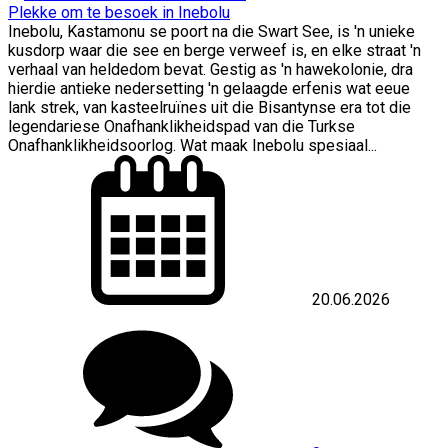
Plekke om te besoek in Inebolu
Inebolu, Kastamonu se poort na die Swart See, is 'n unieke
kusdorp waar die see en berge verweef is, en elke straat 'n
verhaal van heldedom bevat. Gestig as 'n hawekolonie, dra
hierdie antieke nedersetting 'n gelaagde erfenis wat eeue
lank strek, van kasteelruïnes uit die Bisantynse era tot die
legendariese Onafhanklikheidspad van die Turkse
Onafhanklikheidsoorlog. Wat maak Inebolu spesiaal...
20.06.2026