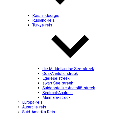
Reis in Georgië
Rusland-reis
Turkye-reis
die Middellandse See-streek
Oos-Anatolië streek
Egeïese streek
swart See-streek
Suidoostelike Anatolië-streek
Sentraal-Anatolië
Marmara-streek
Europa-reis
Australië-reis
Suid-Amerika Reis