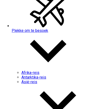
Plekke om te besoek
Afrika-reis
Antarktika-reis
Asië-reis