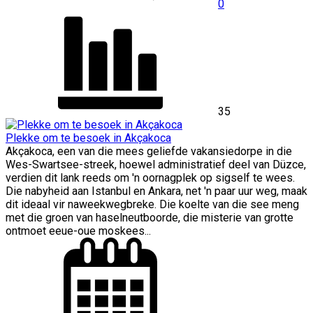
0
35
Plekke om te besoek in Akçakoca
Akçakoca, een van die mees geliefde vakansiedorpe in die
Wes-Swartsee-streek, hoewel administratief deel van Düzce,
verdien dit lank reeds om 'n oornagplek op sigself te wees.
Die nabyheid aan Istanbul en Ankara, net 'n paar uur weg, maak
dit ideaal vir naweekwegbreke. Die koelte van die see meng
met die groen van haselneutboorde, die misterie van grotte
ontmoet eeue-oue moskees...