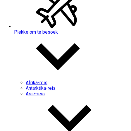
Plekke om te besoek
Afrika-reis
Antarktika-reis
Asië-reis