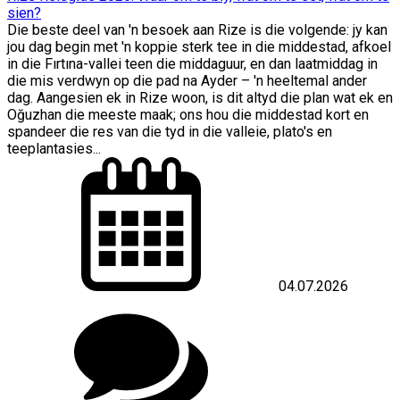
sien?
Die beste deel van 'n besoek aan Rize is die volgende: jy kan
jou dag begin met 'n koppie sterk tee in die middestad, afkoel
in die Fırtına-vallei teen die middaguur, en dan laatmiddag in
die mis verdwyn op die pad na Ayder – 'n heeltemal ander
dag. Aangesien ek in Rize woon, is dit altyd die plan wat ek en
Oğuzhan die meeste maak; ons hou die middestad kort en
spandeer die res van die tyd in die valleie, plato's en
teeplantasies...
04.07.2026