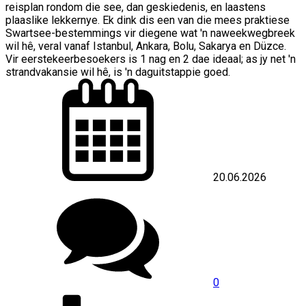
reisplan rondom die see, dan geskiedenis, en laastens
plaaslike lekkernye. Ek dink dis een van die mees praktiese
Swartsee-bestemmings vir diegene wat 'n naweekwegbreek
wil hê, veral vanaf Istanbul, Ankara, Bolu, Sakarya en Düzce.
Vir eerstekeerbesoekers is 1 nag en 2 dae ideaal; as jy net 'n
strandvakansie wil hê, is 'n daguitstappie goed.
20.06.2026
0