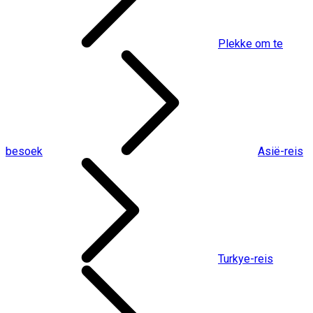
Plekke om te
besoek
Asië-reis
Turkye-reis