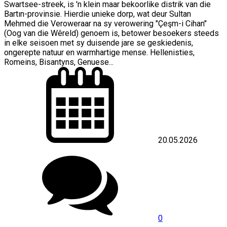
Swartsee-streek, is 'n klein maar bekoorlike distrik van die
Bartın-provinsie. Hierdie unieke dorp, wat deur Sultan
Mehmed die Veroweraar na sy verowering "Çeşm-i Cihan"
(Oog van die Wêreld) genoem is, betower besoekers steeds
in elke seisoen met sy duisende jare se geskiedenis,
ongerepte natuur en warmhartige mense. Hellenisties,
Romeins, Bisantyns, Genuese...
20.05.2026
0