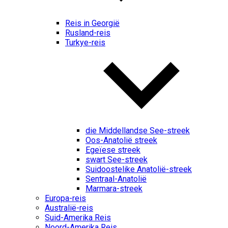
Reis in Georgië
Rusland-reis
Turkye-reis
die Middellandse See-streek
Oos-Anatolië streek
Egeïese streek
swart See-streek
Suidoostelike Anatolië-streek
Sentraal-Anatolië
Marmara-streek
Europa-reis
Australië-reis
Suid-Amerika Reis
Noord-Amerika Reis