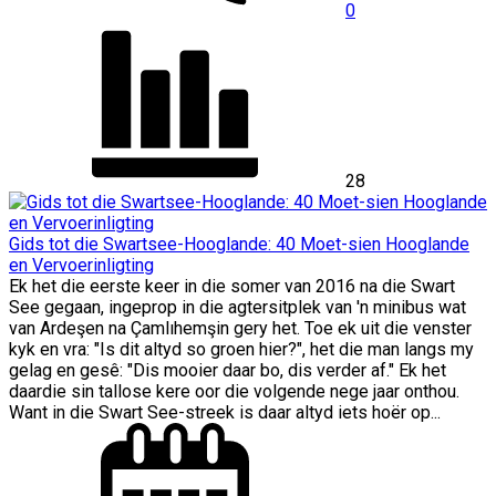
0
28
Gids tot die Swartsee-Hooglande: 40 Moet-sien Hooglande
en Vervoerinligting
Ek het die eerste keer in die somer van 2016 na die Swart
See gegaan, ingeprop in die agtersitplek van 'n minibus wat
van Ardeşen na Çamlıhemşin gery het. Toe ek uit die venster
kyk en vra: "Is dit altyd so groen hier?", het die man langs my
gelag en gesê: "Dis mooier daar bo, dis verder af." Ek het
daardie sin tallose kere oor die volgende nege jaar onthou.
Want in die Swart See-streek is daar altyd iets hoër op...