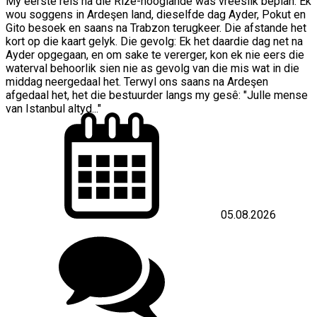
My eerste reis na die Rize-hooglande was vreeslik beplan. Ek
wou soggens in Ardeşen land, dieselfde dag Ayder, Pokut en
Gito besoek en saans na Trabzon terugkeer. Die afstande het
kort op die kaart gelyk. Die gevolg: Ek het daardie dag net na
Ayder opgegaan, en om sake te vererger, kon ek nie eers die
waterval behoorlik sien nie as gevolg van die mis wat in die
middag neergedaal het. Terwyl ons saans na Ardeşen
afgedaal het, het die bestuurder langs my gesê: "Julle mense
van Istanbul altyd..."
05.08.2026